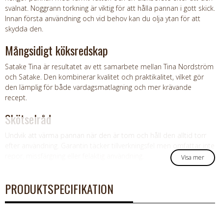
svalnat. Noggrann torkning är viktig för att hålla pannan i gott skick.
Innan första användning och vid behov kan du olja ytan för att
skydda den.
Mångsidigt köksredskap
Satake Tina är resultatet av ett samarbete mellan Tina Nordström
och Satake. Den kombinerar kvalitet och praktikalitet, vilket gör
den lämplig för både vardagsmatlagning och mer krävande
recept.
Skötselråd
Undvik att värma pannan när den är tom och håll den alltid torr
efter användning. Garantin täcker tillverkningsfel men omfattar inte
repor, missfärgning eller felaktig användning.
Visa mer
PRODUKTSPECIFIKATION