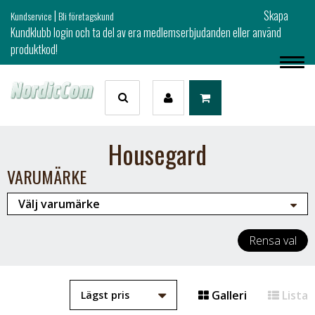
|
Skapa
Kundservice
Bli företagskund
Kundklubb login och ta del av era medlemserbjudanden eller använd
produktkod!
Housegard
VARUMÄRKE
Rensa val
Galleri
Lista