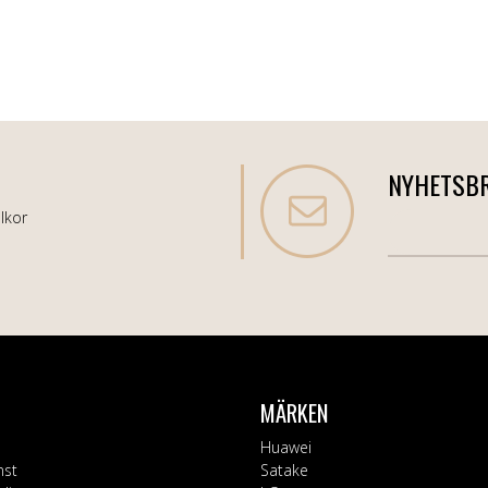
NYHETSB
lkor
MÄRKEN
Huawei
nst
Satake