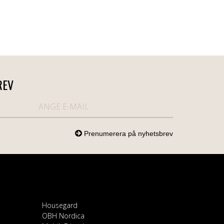
REV
Housegard
OBH Nordica