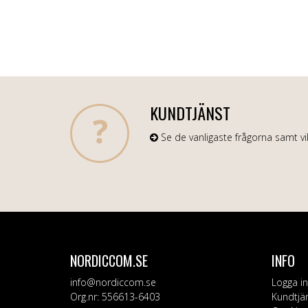
KUNDTJÄNST
Se de vanligaste frågorna samt vil
NORDICCOM.SE
INFO
info@nordiccom.se
Logga in
Org.nr: 556613-6403
Kundtjä