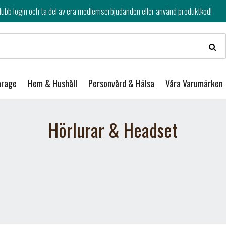
av era medlemserbjudanden eller använd produktkod!
arage
Hem & Hushåll
Personvård & Hälsa
Våra Varumärken
Hörlurar & Headset