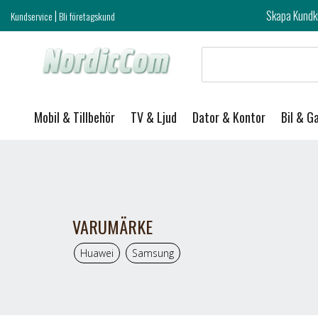
|
Skapa Kundklubb login och ta del 
Kundservice
Bli företagskund
Mobil & Tillbehör
TV & Ljud
Dator & Kontor
Bil & G
VARUMÄRKE
Huawei
Samsung