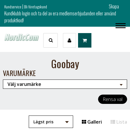
|
Skapa
Kundservice
Bli företagskund
Kundklubb login och ta del av era medlemserbjudanden eller använd
produktkod!
Goobay
VARUMÄRKE
Rensa val
Galleri
Lista