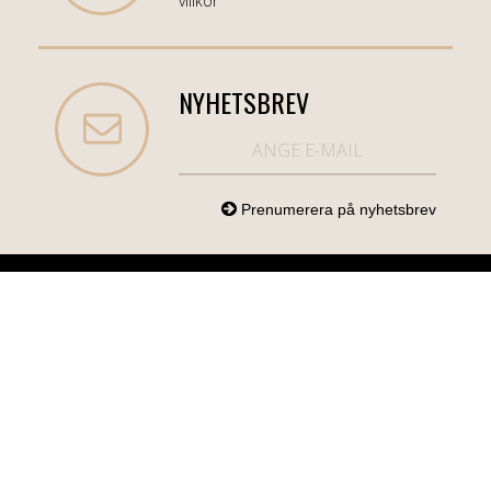
villkor
NYHETSBREV
NORDICCOM.SE
INFO
KATEGORIER
info@nordiccom.se
Logga in
Mobil & Tillbehör
Org.nr: 556613-
Kundtjänst
TV & Ljud
6403
Om Nordiccom
Dator & Kontor
Kampanjvaror
Bil & Garage
Hem & Hushåll
Personvård &