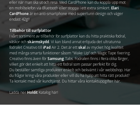
eller när man ska ut och resa. Med CardPhone kan du koppla upp mot
en mobiltelefon via Bluetooth eller stoppa i ett extra simkort.
Elari
CardPhone
är en anti-smartphone med supertunn design och väger
endast 42g!!
Tillbehör till surfplattor
I vårt sortiment av tillbehör för surfplattor kan du hitta praktiska fodral,
väskor och
skärmskydd
. Vi kan bland annat erbjuda det ultratunna
fodralet Creativo till
iPad
Air 2. Det är ett
skal
av mycket hög kvalitet
med många smarta funktioner såsom ”Wake Up” och Magic Tape fixering.
Creativo finns även för
Samsung
Tabs. Fodralen finns i flera olika färger,
vilket gör det enkelt att hitta ett fodral som passar perfekt för dig.
Du beställer samtliga produkter enkelt och bekvämt i vår webbshop. Har
du frågor kring våra produkter eller vill du ha hjälp att hitta rätt produkt?
Ta kontakt med vår kundtjänst. Du hittar våra kontaktuppgifter här.
Ladda ner
Holdit
Katalog här!