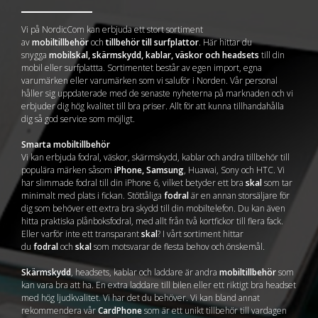
Vi på NordicCom kan erbjuda ett stort sortiment
av
mobiltillbehör
och
tillbehör till surfplattor
. Här hittar du
snygga
mobilskal, skärmskydd, kablar, väskor och headsets
till din
mobil eller surfplattta. Sortimentet består av egen import, egna
varumärken eller varumärken som vi saluför i Norden. Vår personal
håller sig uppdaterade med de senaste nyheterna på marknaden och vi
erbjuder dig hög kvalitet till bra priser. Allt för att kunna tillhandahålla
dig så god service som möjligt.
Smarta mobiltillbehör
Vi kan erbjuda fodral, väskor, skärmskydd, kablar och andra tillbehör till
populära märken såsom
iPhone, Samsung
, Huawai, Sony och HTC. Vi
har slimmade fodral till din iPhone 6, vilket betyder ett bra
skal
som tar
minimalt med plats i fickan. Stöttåliga
fodral
är en annan storsäljare för
dig som behöver ett extra bra skydd till din mobiltelefon. Du kan även
hitta praktiska plånboksfodral, med allt från två kortfickor till flera fack.
Eller varför inte ett transparant
skal
? I vårt sortiment hittar
du
fodral
och
skal
som motsvarar de flesta behov och önskemål.
Skärmskydd
, headsets, kablar och laddare är andra
mobiltillbehör
som
kan vara bra att ha. En extra laddare till bilen eller ett riktigt bra headset
med hög ljudkvalitet. Vi har det du behöver. Vi kan bland annat
rekommendera vår
CardPhone
som är ett unikt tillbehör till vardagen