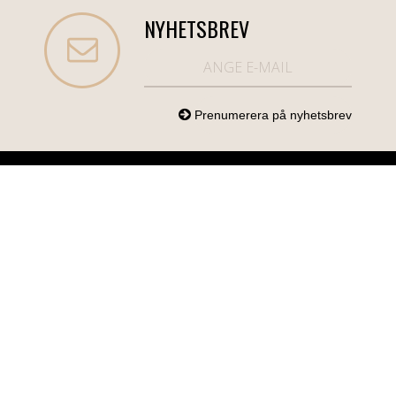
NYHETSBREV
NORDICCOM.SE
INFO
KATEGORIER
info@nordiccom.se
Logga in
Mobil & Tillbehör
Org.nr: 556613-
Kundtjänst
TV & Ljud
6403
Om Nordiccom
Dator & Kontor
Kampanjvaror
Bil & Garage
Hem & Hushåll
Personvård &
Hälsa