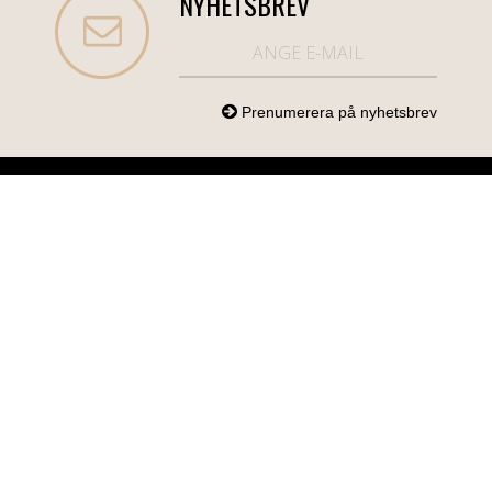
NYHETSBREV
NORDICCOM.SE
INFO
KATEGORIER
info@nordiccom.se
Logga in
Mobil & Tillbehör
Org.nr: 556613-
Kundtjänst
TV & Ljud
6403
Om Nordiccom
Dator & Kontor
Kampanjvaror
Bil & Garage
Hem & Hushåll
Personvård &
Hälsa