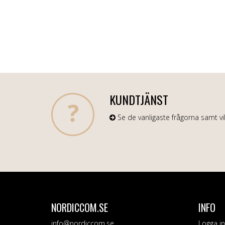
KUNDTJÄNST
Se de vanligaste frågorna samt vil
NORDICCOM.SE
INFO
info@nordiccom.se
Logga in