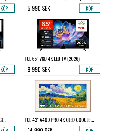
5 990 SEK
KÖP
KÖP
TCL 65" V6D 4K LED TV (2026)
9 990 SEK
KÖP
KÖP
L...
TCL 43" A400 PRO 4K QLED GOOGLE ...
14 990 SEK
KÖP
KÖP