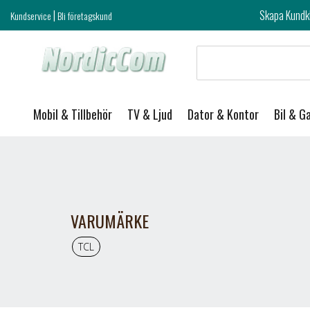
|
Skapa Kundklubb login och ta del 
Kundservice
Bli företagskund
Mobil & Tillbehör
TV & Ljud
Dator & Kontor
Bil & G
VARUMÄRKE
TCL