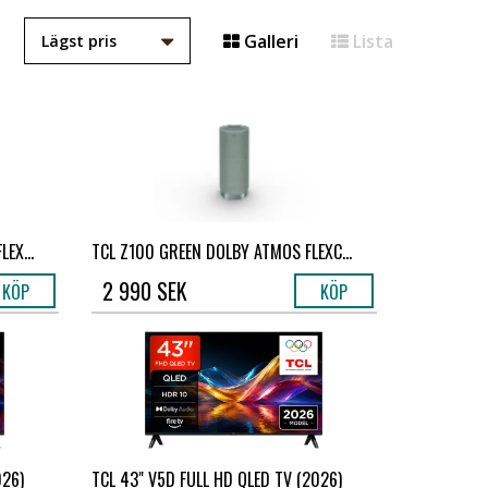
Galleri
Lista
EX...
TCL Z100 GREEN DOLBY ATMOS FLEXC...
2 990 SEK
KÖP
KÖP
026)
TCL 43" V5D FULL HD QLED TV (2026)