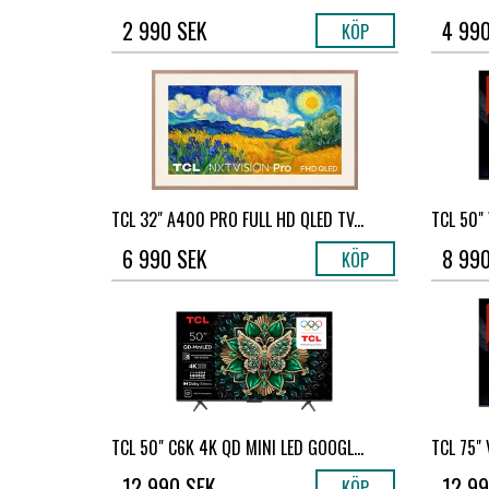
2 990 SEK
4 990
KÖP
TCL 32" A400 PRO FULL HD QLED TV...
TCL 50"
6 990 SEK
8 990
KÖP
TCL 50" C6K 4K QD MINI LED GOOGL...
TCL 75" 
12 990 SEK
12 99
KÖP