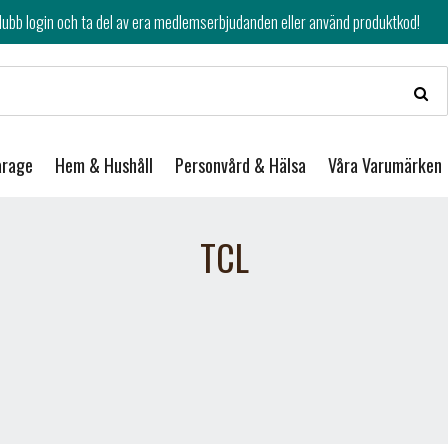
av era medlemserbjudanden eller använd produktkod!
arage
Hem & Hushåll
Personvård & Hälsa
Våra Varumärken
TCL