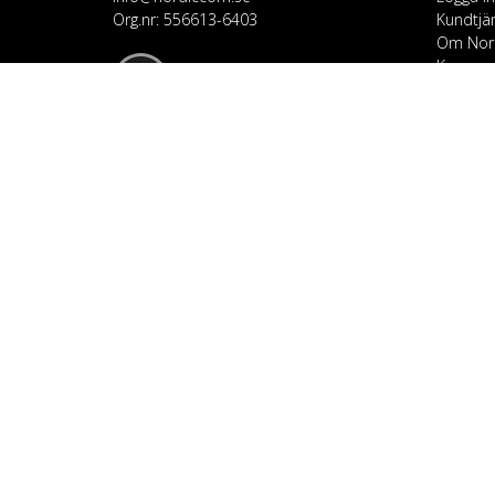
Org.nr: 556613-6403
Kundtjä
Om Nor
Kampanj
KATEG
Mobil & 
TV & Lju
Dator &
Bil & Ga
Hem & H
Personv