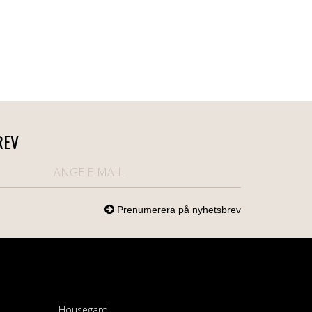
REV
Housegard