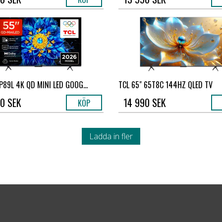
P89L 4K QD MINI LED GOOG...
TCL 65" 65T8C 144HZ QLED TV
0 SEK
14 990 SEK
KÖP
Ladda in fler