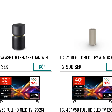
EVA A3B LUFTRENARE UTAN WIFI
TCL Z100 GOLDEN DOLBY ATMOS FL
 SEK
2 990 SEK
KÖP
 V5D FULL HD QLED TV (2026)
TCL 40" V5D FULL HD QLED TV (2