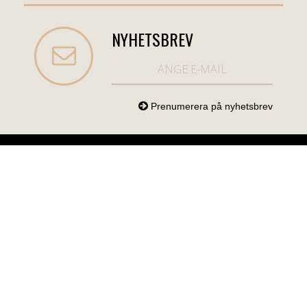
NYHETSBREV
NORDICCOM.SE
INFO
KATEGORIER
info@nordiccom.se
Logga in
Mobil & Tillbehör
Org.nr: 556613-
Kundtjänst
TV & Ljud
6403
Om Nordiccom
Dator & Kontor
Kampanjvaror
Bil & Garage
Hem & Hushåll
Personvård &
Hälsa