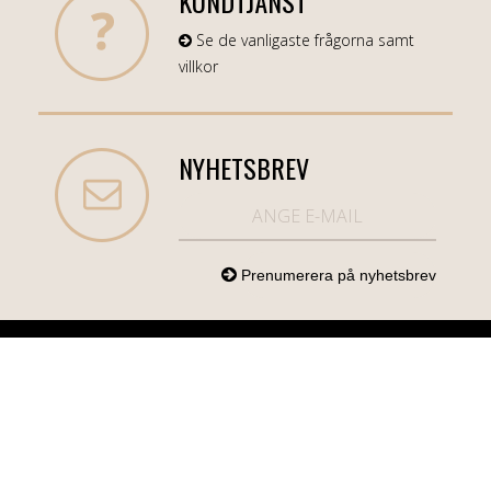
KUNDTJÄNST
Se de vanligaste frågorna samt
villkor
NYHETSBREV
NORDICCOM.SE
INFO
KATEGORIER
info@nordiccom.se
Logga in
Mobil & Tillbehör
Org.nr: 556613-
Kundtjänst
TV & Ljud
6403
Om Nordiccom
Dator & Kontor