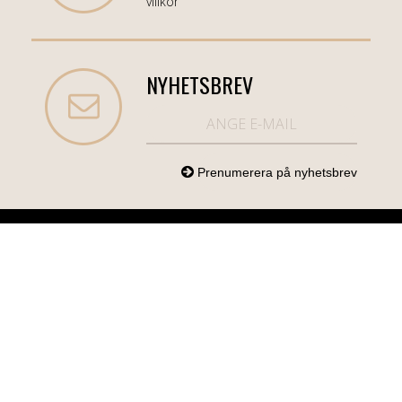
villkor
NYHETSBREV
NORDICCOM.SE
INFO
KATEGORIER
info@nordiccom.se
Logga in
Mobil & Tillbehör
Org.nr: 556613-
Kundtjänst
TV & Ljud
6403
Om Nordiccom
Dator & Kontor
Kampanjvaror
Bil & Garage
Hem & Hushåll
Personvård &