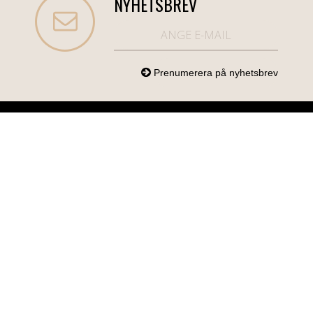
NYHETSBREV
NORDICCOM.SE
INFO
KATEGORIER
info@nordiccom.se
Logga in
Mobil & Tillbehör
Org.nr: 556613-
Kundtjänst
TV & Ljud
6403
Om Nordiccom
Dator & Kontor
Kampanjvaror
Bil & Garage
Hem & Hushåll
Personvård &
Hälsa