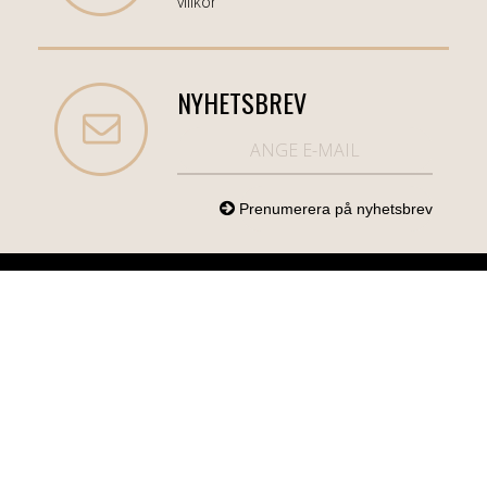
villkor
NYHETSBREV
NORDICCOM.SE
INFO
KATEGORIER
info@nordiccom.se
Logga in
Mobil & Tillbehör
Org.nr: 556613-
Kundtjänst
TV & Ljud
6403
Om Nordiccom
Dator & Kontor
Kampanjvaror
Bil & Garage
Hem & Hushåll
Personvård &