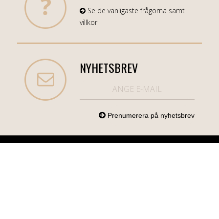
Se de vanligaste frågorna samt
villkor
NYHETSBREV
NORDICCOM.SE
INFO
KATEGORIER
info@nordiccom.se
Logga in
Mobil & Tillbehör
Org.nr: 556613-
Kundtjänst
TV & Ljud
6403
Om Nordiccom
Dator & Kontor
Kampanjvaror
Bil & Garage