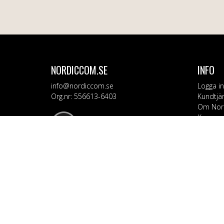
NORDICCOM.SE
INFO
info@nordiccom.se
Logga in
Org.nr: 556613-6403
Kundtjä
Om Nor
Kampanj
KATEG
Mobil & 
TV & Lju
Dator &
Bil & Ga
Hem & H
Personv