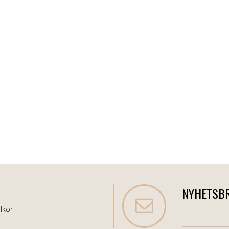
NYHETSB
lkor