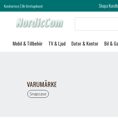
|
Skapa Kundklubb login och ta del 
Kundservice
Bli företagskund
Mobil & Tillbehör
TV & Ljud
Dator & Kontor
Bil & G
VARUMÄRKE
Snapcase