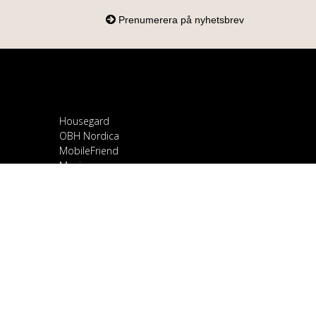
Housegard
OBH Nordica
MobileFriend
Mozi
Samsung
Scandomestic
Snapcase
Smartline
Sony
Spirit of Gamer
OnePlus
Stylies
Ravanson
TCL