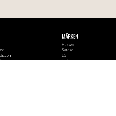
MÄRKEN
Huawei
nst
Satake
diccom
LG
varor
testsynk
Apple
Blaupunkt
ORIER
Block
Bosch
Tillbehör
Braun
d
CT Collection
 Kontor
Electrolux
rage
EX3000
ushåll
Fuj:tech
ård & Hälsa
Goobay