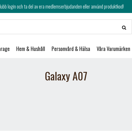
av era medlemserbjudanden eller använd produktkod!
arage
Hem & Hushåll
Personvård & Hälsa
Våra Varumärken
Galaxy A07