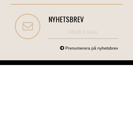
NYHETSBREV
NORDICCOM.SE
INFO
KATEGORIER
info@nordiccom.se
Logga in
Mobil & Tillbehör
Org.nr: 556613-
Kundtjänst
TV & Ljud
6403
Om Nordiccom
Dator & Kontor
Kampanjvaror
Bil & Garage
Hem & Hushåll
Personvård &
Hälsa