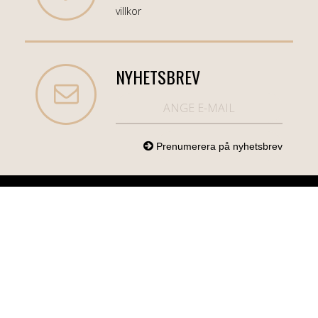
villkor
NYHETSBREV
NORDICCOM.SE
INFO
KATEGORIER
info@nordiccom.se
Logga in
Mobil & Tillbehör
Org.nr: 556613-
Kundtjänst
TV & Ljud
6403
Om Nordiccom
Dator & Kontor
Kampanjvaror
Bil & Garage
Hem & Hushåll