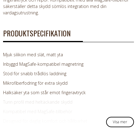
säkerställer detta skydd sömlös integration med din
vardagsutrustning.
PRODUKTSPECIFIKATION
Mjuk silikon med slät, matt yta
Inbyggd MagSafe-kompatibel magnetring
Stöd för snabb trådlös laddning
Mikrofiberfodring för extra skydd
Halksäker yta som står emot fingeravtryck
Tunn profil med heltäckande skydd
Kompatibel med MagSafe-tillbehör
Designad för daglig komfort och hållbarhet
Visa mer