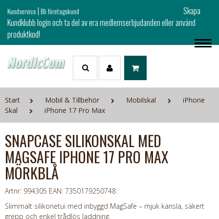
|
Skapa
Kundservice
Bli företagskund
Kundklubb login och ta del av era medlemserbjudanden eller använd
produktkod!
Start
Mobil & Tillbehör
Mobilskal
iPhone
Skal
iPhone 17 Pro Max
SNAPCASE SILIKONSKAL MED
MAGSAFE IPHONE 17 PRO MAX
MÖRKBLÅ
Artnr: 994305
EAN: 7350179250748
Slimmalt silikonetui med inbyggd MagSafe – mjuk känsla, säkert
grepp och enkel trådlös laddning.