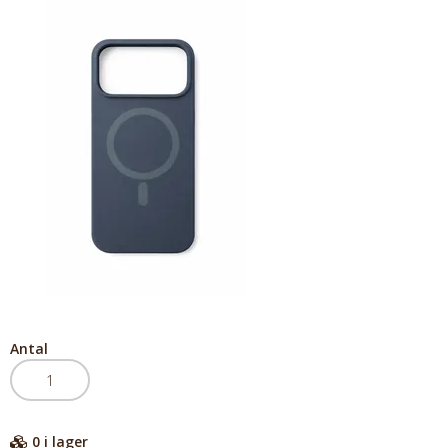
Antal
0
i lager