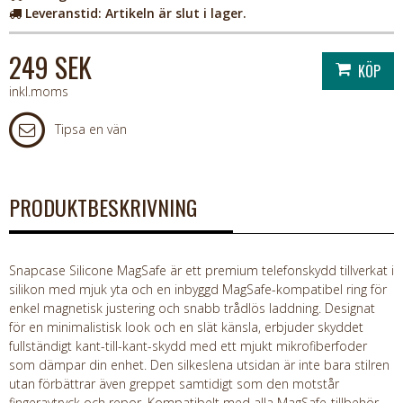
Leveranstid:
Artikeln är slut i lager.
249 SEK
inkl.moms
Tipsa en vän
PRODUKTBESKRIVNING
Snapcase Silicone MagSafe är ett premium telefonskydd tillverkat i
silikon med mjuk yta och en inbyggd MagSafe-kompatibel ring för
enkel magnetisk justering och snabb trådlös laddning. Designat
för en minimalistisk look och en slät känsla, erbjuder skyddet
fullständigt kant-till-kant-skydd med ett mjukt mikrofiberfoder
som dämpar din enhet. Den silkeslena utsidan är inte bara stilren
utan förbättrar även greppet samtidigt som den motstår
fingeravtryck och repor. Kompatibelt med alla MagSafe-tillbehör