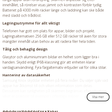
innehållet, så rörelser visas jämnt och kontrasten förblir tydlig.
Batteriet på 4300 mAh räcker länge och laddning kan ske både
med sladd och trådlöst.
Lagringsutrymme för allt viktigt
Telefonen har gott om plats för appar, bilder och projekt.
Lagringsalternativen 256 GB eller 512 GB räcker till även för stora
mängder innehåll utan behov av att radera filer hela tiden.
Tålig och behaglig design
Glasytor och aluminiumram bildar en helhet som ligger bra i
handen. Skydd enligt IP68-klassning gör att enheten klarar
vardagsanvändning. Fyra färgalternativ erbjuder val för olika stilar.
Hantering av datasäkerhet
Samsung Knox skyddar enheten på flera nivåer. Du väljer själv vad
appar har åtkomst till och vilken information som delas.
Dessutom kan synligheten på skärmen begränsas efter situation,
vilket är praktiskt till exempel i offentliga miljöer.
Visa mer