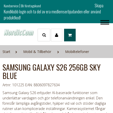
|
Skapa
Kundservice
Bli företagskund
Kundklubb login och ta del av era medlemserbjudanden eller använd
produktkod!
Start
Mobil & Tillbehör
Mobiltelefoner
SAMSUNG GALAXY S26 256GB SKY
BLUE
Artnr: 101225
EAN: 8806097827634
Samsung Galaxy S26 erbjuder AI-baserade funktioner som
underlättar vardagen och gör telefonanvändningen enkel. Den
föreslår lämpliga avgångstider, hjälper vid val och stöder dagliga
rutiner utan komplicerade inställningar. Kamerasystemet fångar