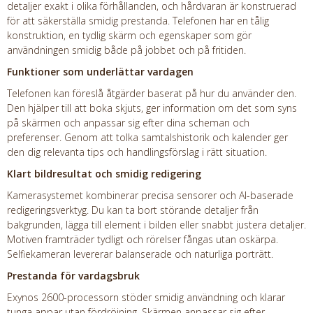
detaljer exakt i olika förhållanden, och hårdvaran är konstruerad
för att säkerställa smidig prestanda. Telefonen har en tålig
konstruktion, en tydlig skärm och egenskaper som gör
användningen smidig både på jobbet och på fritiden.
Funktioner som underlättar vardagen
Telefonen kan föreslå åtgärder baserat på hur du använder den.
Den hjälper till att boka skjuts, ger information om det som syns
på skärmen och anpassar sig efter dina scheman och
preferenser. Genom att tolka samtalshistorik och kalender ger
den dig relevanta tips och handlingsförslag i rätt situation.
Klart bildresultat och smidig redigering
Kamerasystemet kombinerar precisa sensorer och AI-baserade
redigeringsverktyg. Du kan ta bort störande detaljer från
bakgrunden, lägga till element i bilden eller snabbt justera detaljer.
Motiven framträder tydligt och rörelser fångas utan oskärpa.
Selfiekameran levererar balanserade och naturliga porträtt.
Prestanda för vardagsbruk
Exynos 2600-processorn stöder smidig användning och klarar
tunga appar utan fördröjning. Skärmen anpassar sig efter