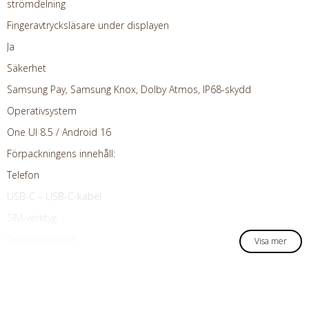
ström­delning
Fingeravtrycksläsare under displayen
Ja
Säkerhet
Samsung Pay, Samsung Knox, Dolby Atmos, IP68-skydd
Operativsystem
One UI 8.5 / Android 16
Förpackningens innehåll:
Telefon
USB-C – USB-C-kabel
SIM-verktyg
Dokumentation
Visa mer