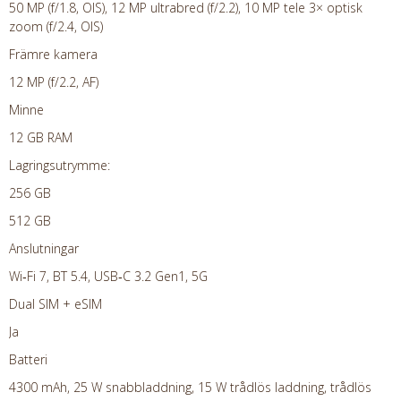
50 MP (f/1.8, OIS), 12 MP ultrabred (f/2.2), 10 MP tele 3× optisk
zoom (f/2.4, OIS)
Främre kamera
12 MP (f/2.2, AF)
Minne
12 GB RAM
Lagringsutrymme:
256 GB
512 GB
Anslutningar
Wi‑Fi 7, BT 5.4, USB‑C 3.2 Gen1, 5G
Dual SIM + eSIM
Ja
Batteri
4300 mAh, 25 W snabbladdning, 15 W trådlös laddning, trådlös