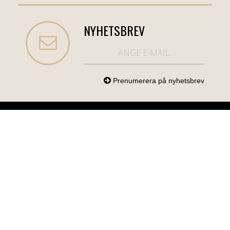
NYHETSBREV
NORDICCOM.SE
INFO
KATEGORIER
info@nordiccom.se
Logga in
Mobil & Tillbehör
Org.nr: 556613-
Kundtjänst
TV & Ljud
6403
Om Nordiccom
Dator & Kontor
Kampanjvaror
Bil & Garage
Hem & Hushåll
Personvård &
Hälsa