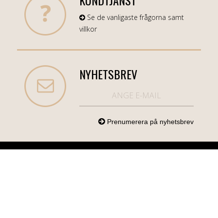
KUNDTJÄNST
Se de vanligaste frågorna samt
villkor
NYHETSBREV
NORDICCOM.SE
INFO
KATEGORIER
info@nordiccom.se
Logga in
Mobil & Tillbehör
Org.nr: 556613-
Kundtjänst
TV & Ljud
6403
Om Nordiccom
Dator & Kontor