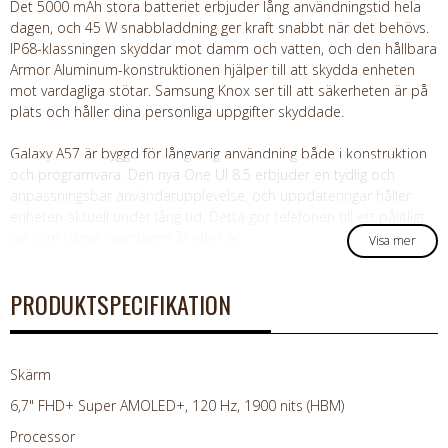
Det 5000 mAh stora batteriet erbjuder lång användningstid hela
dagen, och 45 W snabbladdning ger kraft snabbt när det behövs.
IP68-klassningen skyddar mot damm och vatten, och den hållbara
Armor Aluminum-konstruktionen hjälper till att skydda enheten
mot vardagliga stötar. Samsung Knox ser till att säkerheten är på
plats och håller dina personliga uppgifter skyddade.
Galaxy A57 är byggd för långvarig användning både i konstruktion
och programvara. Den nya One UI 8.5 erbjuder en tydlig och
anpassningsbar användarupplevelse, och uppdateringar håller
enheten aktuell under lång tid. Detta gör telefonen till ett pålitligt
val som tjänar i vardagen år efter år.
Visa mer
PRODUKTSPECIFIKATION
Skärm
6,7" FHD+ Super AMOLED+, 120 Hz, 1900 nits (HBM)
Processor