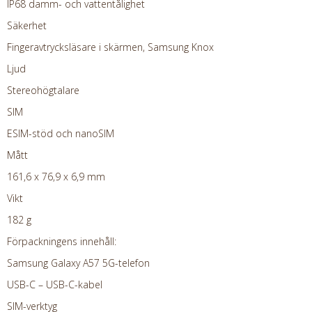
IP68 damm- och vattentålighet
Säkerhet
Fingeravtrycksläsare i skärmen, Samsung Knox
Ljud
Stereohögtalare
SIM
ESIM-stöd och nanoSIM
Mått
161,6 x 76,9 x 6,9 mm
Vikt
182 g
Förpackningens innehåll:
Samsung Galaxy A57 5G-telefon
USB-C – USB-C-kabel
SIM-verktyg