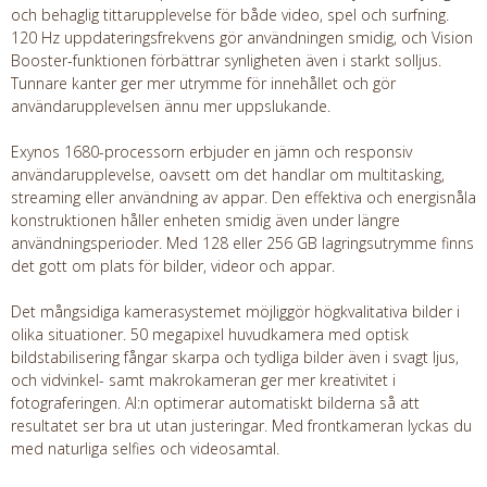
och behaglig tittarupplevelse för både video, spel och surfning.
120 Hz uppdateringsfrekvens gör användningen smidig, och Vision
Booster-funktionen förbättrar synligheten även i starkt solljus.
Tunnare kanter ger mer utrymme för innehållet och gör
användarupplevelsen ännu mer uppslukande.
Exynos 1680-processorn erbjuder en jämn och responsiv
användarupplevelse, oavsett om det handlar om multitasking,
streaming eller användning av appar. Den effektiva och energisnåla
konstruktionen håller enheten smidig även under längre
användningsperioder. Med 128 eller 256 GB lagringsutrymme finns
det gott om plats för bilder, videor och appar.
Det mångsidiga kamerasystemet möjliggör högkvalitativa bilder i
olika situationer. 50 megapixel huvudkamera med optisk
bildstabilisering fångar skarpa och tydliga bilder även i svagt ljus,
och vidvinkel- samt makrokameran ger mer kreativitet i
fotograferingen. AI:n optimerar automatiskt bilderna så att
resultatet ser bra ut utan justeringar. Med frontkameran lyckas du
med naturliga selfies och videosamtal.