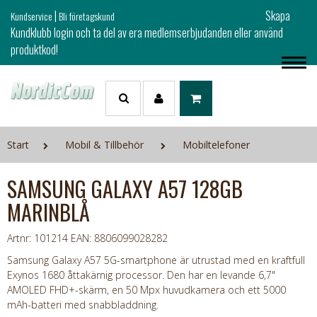
|
Skapa
Kundservice
Bli företagskund
Kundklubb login och ta del av era medlemserbjudanden eller använd
produktkod!
Start
Mobil & Tillbehör
Mobiltelefoner
SAMSUNG GALAXY A57 128GB
MARINBLÅ
Artnr: 101214
EAN: 8806099028282
Samsung Galaxy A57 5G-smartphone är utrustad med en kraftfull
Exynos 1680 åttakärnig processor. Den har en levande 6,7"
AMOLED FHD+-skärm, en 50 Mpx huvudkamera och ett 5000
mAh-batteri med snabbladdning.