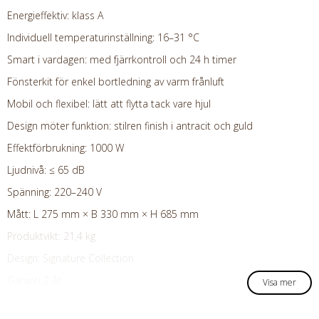
Energieffektiv: klass A
Individuell temperaturinställning: 16–31 °C
Smart i vardagen: med fjärrkontroll och 24 h timer
Fönsterkit för enkel bortledning av varm frånluft
Mobil och flexibel: lätt att flytta tack vare hjul
Design möter funktion: stilren finish i antracit och guld
Effektförbrukning: 1000 W
Ljudnivå: ≤ 65 dB
Spänning: 220–240 V
Mått: L 275 mm × B 330 mm × H 685 mm
Produktvikt:
21,4
kg
Design: Signature Collection
Garanti 2 år
Visa mer