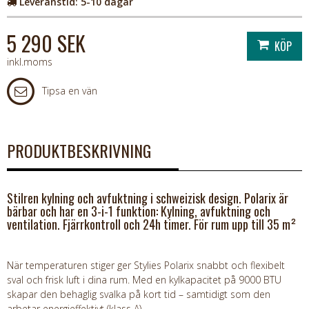
Leveranstid:
5-10 dagar
5 290 SEK
inkl.moms
Tipsa en vän
PRODUKTBESKRIVNING
Stilren kylning och avfuktning i schweizisk design. Polarix är
bärbar och har en 3-i-1 funktion: Kylning, avfuktning och
ventilation. Fjärrkontroll och 24h timer. För rum upp till 35 m²
När temperaturen stiger ger Stylies Polarix snabbt och flexibelt
sval och frisk luft i dina rum. Med en kylkapacitet på 9000 BTU
skapar den behaglig svalka på kort tid – samtidigt som den
arbetar energieffektivt (klass A).