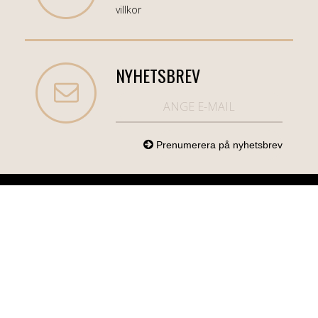
villkor
NYHETSBREV
NORDICCOM.SE
INFO
KATEGORIER
info@nordiccom.se
Logga in
Mobil & Tillbehör
Org.nr: 556613-
Kundtjänst
TV & Ljud
6403
Om Nordiccom
Dator & Kontor
Kampanjvaror
Bil & Garage
Hem & Hushåll