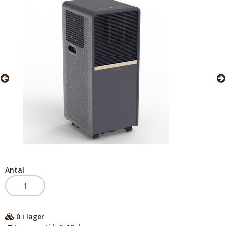
Antal
0
i lager