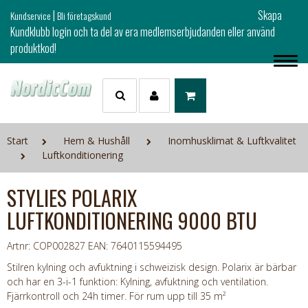
|
Skapa
Kundservice
Bli företagskund
Kundklubb login och ta del av era medlemserbjudanden eller använd
produktkod!
Start
Hem & Hushåll
Inomhusklimat & Luftkvalitet
Luftkonditionering
STYLIES POLARIX
LUFTKONDITIONERING 9000 BTU
Artnr: COP002827
EAN: 7640115594495
Stilren kylning och avfuktning i schweizisk design. Polarix är bärbar
och har en 3-i-1 funktion: Kylning, avfuktning och ventilation.
Fjärrkontroll och 24h timer. För rum upp till 35 m²