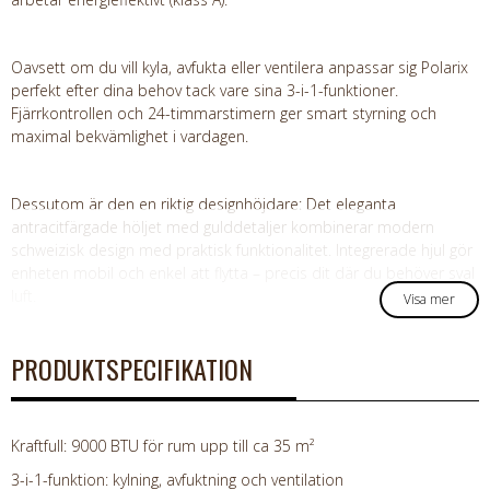
Oavsett om du vill kyla, avfukta eller ventilera anpassar sig Polarix
perfekt efter dina behov tack vare sina 3-i-1-funktioner.
Fjärrkontrollen och 24-timmarstimern ger smart styrning och
maximal bekvämlighet i vardagen.
Dessutom är den en riktig designhöjdare: Det eleganta
antracitfärgade höljet med gulddetaljer kombinerar modern
schweizisk design med praktisk funktionalitet. Integrerade hjul gör
enheten mobil och enkel att flytta – precis dit där du behöver sval
luft.
Visa mer
PRODUKTSPECIFIKATION
Kraftfull: 9000 BTU för rum upp till ca 35 m²
3-i-1-funktion: kylning, avfuktning och ventilation