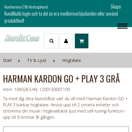
|
Skapa
Kundservice
Bli företagskund
Kundklubb login och ta del av era medlemserbjudanden eller använd
produktkod!
Start
TV & Ljud
Högtalare
HARMAN KARDON GO + PLAY 3 GRÅ
Artnr: 104028
EAN: 1200130001109
Ta med dig dina favoritlåtar vart du vill med Harman Kardon GO +
PLAY 3 bärbar högtalare. Anslut upp till 2 smarta enheter och
strömma din musik i högkvalitativt ljud med self-tuning-funktion i
upp till 8 timmar åt gången.