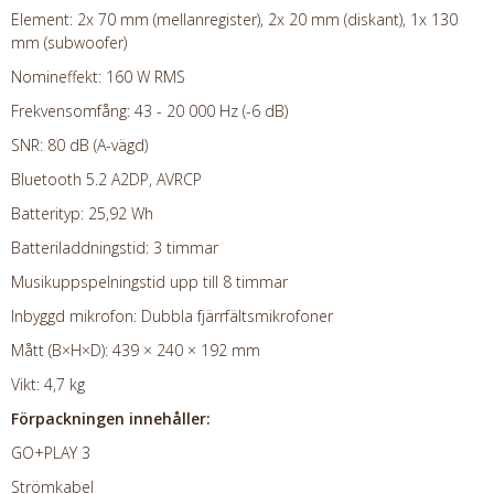
Element: 2x 70 mm (mellanregister), 2x 20 mm (diskant), 1x 130
mm (subwoofer)
Nomineffekt: 160 W RMS
Frekvensomfång: 43 - 20 000 Hz (-6 dB)
SNR: 80 dB (A-vägd)
Bluetooth 5.2 A2DP, AVRCP
Batterityp: 25,92 Wh
Batteriladdningstid: 3 timmar
Musikuppspelningstid upp till 8 timmar
Inbyggd mikrofon: Dubbla fjärrfältsmikrofoner
Mått (B×H×D): 439 × 240 × 192 mm
Vikt: 4,7 kg
Förpackningen innehåller:
GO+PLAY 3
Strömkabel