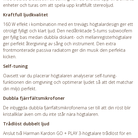
enheter och turas om att spela upp kraftfullt stereoljud.
Kraftfull ljudkvalitet
160 W effekt i kombination med en trevägs högtalardesign ger ett
otroligt fylligt och klart ljud. Den nedåtriktade 5-tums subwoofern
ger fyllig bas medan dubbla diskant- och mellanregisterhögtalare
ger perfekt återgivning av sång och instrument. Den extra
frontmonterade passiva radiatorn ger din musik den perfekta
kicken.
Self-tuning
Oavsett var du placerar högtalaren analyserar self-tuning-
funktionen din omgivning och optimerar ljudet så att det matchar
din miljö perfekt.
Dubbla fjärrfältsmikrofoner
De inbyggda dubbla fjärrfältsmikrofonerna ser till att din röst blir
kristallklar även om du inte står nära högtalaren.
Trådlöst dubbelt ljud
Anslut två Harman Kardon GO + PLAY 3-högtalare trådlöst för en