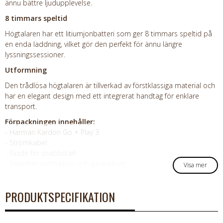
ännu bättre ljudupplevelse.
8 timmars speltid
Högtalaren har ett litiumjonbatteri som ger 8 timmars speltid på
en enda laddning, vilket gör den perfekt för ännu längre
lyssningssessioner.
Utformning
Den trådlösa högtalaren är tillverkad av förstklassiga material och
har en elegant design med ett integrerat handtag för enklare
transport.
Förpackningen innehåller:
- Harman Kardon Go + Play 3
- Strömkabel
- Guide för snabbstart
- Säkerhetsinstruktion och garantikort
Visa mer
PRODUKTSPECIFIKATION