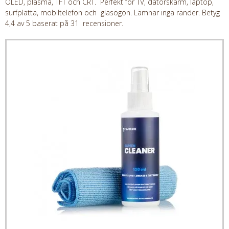
OLED, plasma, TFT och CRT. Perfekt för TV, datorskärm, laptop,
surfplatta, mobiltelefon och glasögon. Lämnar inga ränder. Betyg
4,4 av 5 baserat på 31 recensioner.