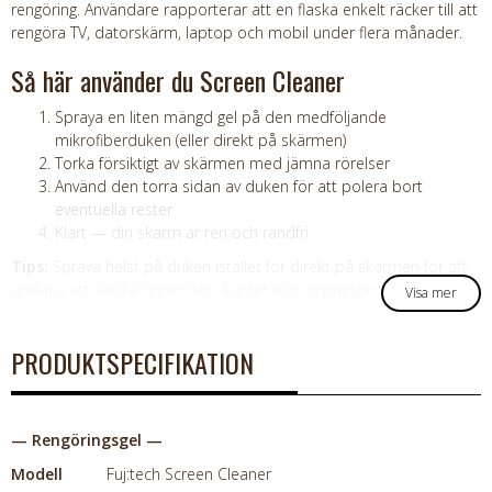
rengöring. Användare rapporterar att en flaska enkelt räcker till att
rengöra TV, datorskärm, laptop och mobil under flera månader.
Så här använder du Screen Cleaner
Spraya en liten mängd gel på den medföljande
mikrofiberduken (eller direkt på skärmen)
Torka försiktigt av skärmen med jämna rörelser
Använd den torra sidan av duken för att polera bort
eventuella rester
Klart — din skärm är ren och rändfri
Tips:
Spraya helst på duken istället för direkt på skärmen för att
undvika att vätska rinner ner i kanter och öppningar.
Visa mer
PRODUKTSPECIFIKATION
— Rengöringsgel —
Modell
Fuj:tech Screen Cleaner