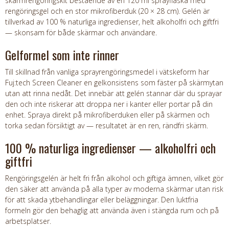
skärmrengöringskit bestående av en 120 ml sprayflaska med
rengöringsgel och en stor mikrofiberduk (20 × 28 cm). Gelén är
tillverkad av 100 % naturliga ingredienser, helt alkoholfri och giftfri
— skonsam för både skärmar och användare.
Gelformel som inte rinner
Till skillnad från vanliga sprayrengöringsmedel i vätskeform har
Fuj:tech Screen Cleaner en gelkonsistens som fäster på skärmytan
utan att rinna nedåt. Det innebär att gelén stannar där du sprayar
den och inte riskerar att droppa ner i kanter eller portar på din
enhet. Spraya direkt på mikrofiberduken eller på skärmen och
torka sedan försiktigt av — resultatet är en ren, rändfri skärm.
100 % naturliga ingredienser — alkoholfri och
giftfri
Rengöringsgelén är helt fri från alkohol och giftiga ämnen, vilket gör
den säker att använda på alla typer av moderna skärmar utan risk
för att skada ytbehandlingar eller beläggningar. Den luktfria
formeln gör den behaglig att använda även i stängda rum och på
arbetsplatser.