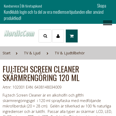
|
Skapa
Kundservice
Bli företagskund
Kundklubb login och ta del av era medlemserbjudanden eller använd
produktkod!
Start
TV & Ljud
TV & Ljudtillbehör
FUJ:TECH SCREEN CLEANER
SKÄRMRENGÖRING 120 ML
Artnr: 102001
EAN: 6438148034009
Fuj:tech Screen Cleaner är en alkoholfri och giftfri
skärmrengöringsgel i 120 ml sprayflaska med medföljande
mikrofiberduk (20 × 28 cm). Gelén är tillverkad av 100 % naturliga
ingredienser och är luktfri. Passar alla typer av skärmar: LCD, LED,