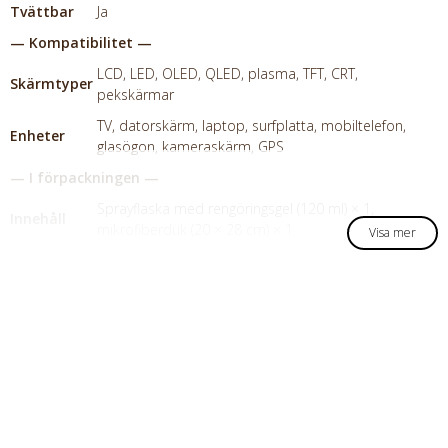
Tvättbar
Ja
— Kompatibilitet —
LCD, LED, OLED, QLED, plasma, TFT, CRT,
Skärmtyper
pekskärmar
TV, datorskärm, laptop, surfplatta, mobiltelefon,
Enheter
glasögon, kameraskärm, GPS
— I förpackningen —
Sprayflaska med rengöringsgel (120 ml) × 1,
Innehåll
mikrofiberduk (20 × 28 cm) × 1
Visa mer