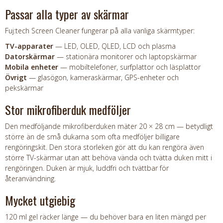
Passar alla typer av skärmar
Fuj:tech Screen Cleaner fungerar på alla vanliga skärmtyper:
TV-apparater
— LED, OLED, QLED, LCD och plasma
Datorskärmar
— stationära monitorer och laptopskärmar
Mobila enheter
— mobiltelefoner, surfplattor och läsplattor
Övrigt
— glasögon, kameraskärmar, GPS-enheter och
pekskärmar
Stor mikrofiberduk medföljer
Den medföljande mikrofiberduken mäter 20 × 28 cm — betydligt
större än de små dukarna som ofta medföljer billigare
rengöringskit. Den stora storleken gör att du kan rengöra även
större TV-skärmar utan att behöva vända och tvätta duken mitt i
rengöringen. Duken är mjuk, luddfri och tvättbar för
återanvändning.
Mycket utgiebig
120 ml gel räcker länge — du behöver bara en liten mängd per