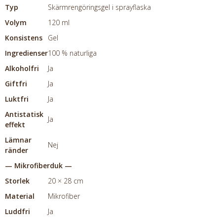
Typ
Skärmrengöringsgel i sprayflaska
Volym
120 ml
Konsistens
Gel
Ingredienser
100 % naturliga
Alkoholfri
Ja
Giftfri
Ja
Luktfri
Ja
Antistatisk
Ja
effekt
Lämnar
Nej
ränder
— Mikrofiberduk —
Storlek
20 × 28 cm
Material
Mikrofiber
Luddfri
Ja