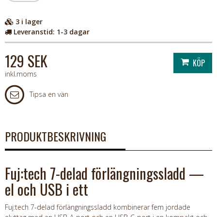
3
i lager
Leveranstid:
1-3 dagar
129 SEK
inkl.moms
Tipsa en vän
PRODUKTBESKRIVNING
Fuj:tech 7-delad förlängningssladd —
el och USB i ett
Fuj:tech 7-delad förlängningssladd kombinerar fem jordade