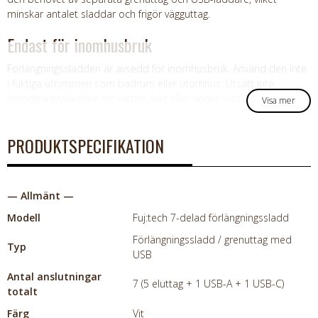
minskar antalet sladdar och frigör vägguttag.
Endast för inomhusbruk
Förlängningssladden är avsedd för inomhusbruk. Använd den inte
i fuktiga utrymmen som badrum eller utomhus. Utsätt inte
förlängningssladden för vatten, fukt eller andra vätskor.
Visa mer
PRODUKTSPECIFIKATION
— Allmänt —
Modell
Fuj:tech 7-delad förlängningssladd
Förlängningssladd / grenuttag med
Typ
USB
Antal anslutningar
7 (5 eluttag + 1 USB-A + 1 USB-C)
totalt
Färg
Vit