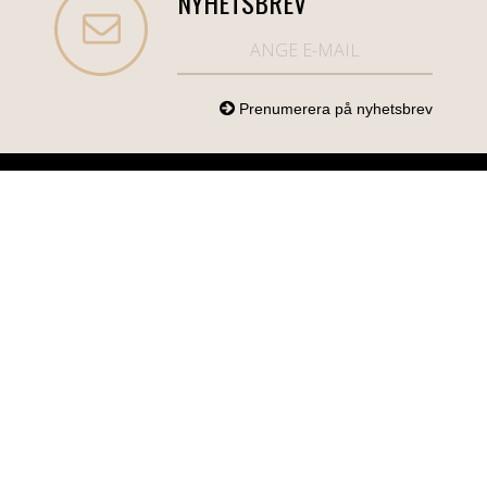
NYHETSBREV
NORDICCOM.SE
INFO
KATEGORIER
info@nordiccom.se
Logga in
Mobil & Tillbehör
Org.nr: 556613-
Kundtjänst
TV & Ljud
6403
Om Nordiccom
Dator & Kontor
Kampanjvaror
Bil & Garage
Hem & Hushåll
Personvård &
Hälsa