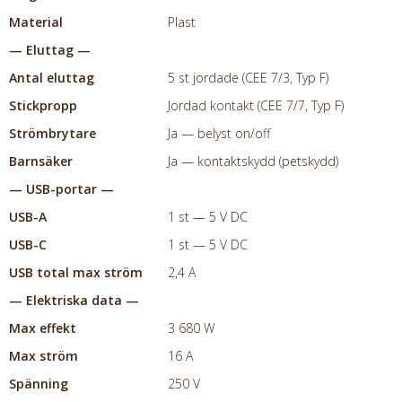
Material
Plast
— Eluttag —
Antal eluttag
5 st jordade (CEE 7/3, Typ F)
Stickpropp
Jordad kontakt (CEE 7/7, Typ F)
Strömbrytare
Ja — belyst on/off
Barnsäker
Ja — kontaktskydd (petskydd)
— USB-portar —
USB-A
1 st — 5 V DC
USB-C
1 st — 5 V DC
USB total max ström
2,4 A
— Elektriska data —
Max effekt
3 680 W
Max ström
16 A
Spänning
250 V