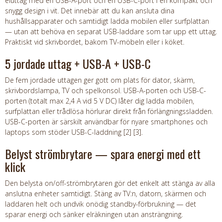
eluttag med en USB-A-port och en USB-C-port i en kompakt och
snygg design i vit. Det innebär att du kan ansluta dina
hushållsapparater och samtidigt ladda mobilen eller surfplattan
— utan att behöva en separat USB-laddare som tar upp ett uttag.
Praktiskt vid skrivbordet, bakom TV-möbeln eller i köket.
5 jordade uttag + USB-A + USB-C
De fem jordade uttagen ger gott om plats för dator, skärm,
skrivbordslampa, TV och spelkonsol. USB-A-porten och USB-C-
porten (totalt max 2,4 A vid 5 V DC) låter dig ladda mobilen,
surfplattan eller trådlösa hörlurar direkt från förlängningssladden.
USB-C-porten är särskilt användbar för nyare smartphones och
laptops som stöder USB-C-laddning [2] [3].
Belyst strömbrytare — spara energi med ett
klick
Den belysta on/off-strömbrytaren gör det enkelt att stänga av alla
anslutna enheter samtidigt. Stäng av TV:n, datorn, skärmen och
laddaren helt och undvik onödig standby-förbrukning — det
sparar energi och sänker elräkningen utan ansträngning.