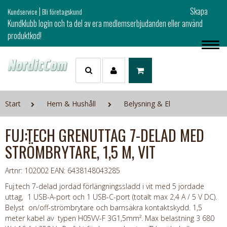
|
Skapa
Kundservice
Bli företagskund
Kundklubb login och ta del av era medlemserbjudanden eller använd
produktkod!
Start
Hem & Hushåll
Belysning & El
FUJ:TECH GRENUTTAG 7-DELAD MED
STRÖMBRYTARE, 1,5 M, VIT
Artnr: 102002
EAN: 6438148043285
Fuj:tech 7-delad jordad förlängningssladd i vit med 5 jordade
uttag, 1 USB-A-port och 1 USB-C-port (totalt max 2,4 A / 5 V DC).
Belyst on/off-strömbrytare och barnsäkra kontaktskydd. 1,5
meter kabel av typen H05VV-F 3G1,5mm². Max belastning 3 680