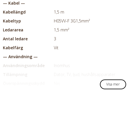
— Kabel —
Kabellängd
1,5 m
Kabeltyp
H05VV-F 3G1,5mm²
Ledararea
1,5 mm²
Antal ledare
3
Kabelfärg
Vit
— Användning —
Användningsområde
Inomhus
Tillämpning
Dator, TV, ljud, hushållsapparater
Överspänningsskydd
Nej
Visa mer