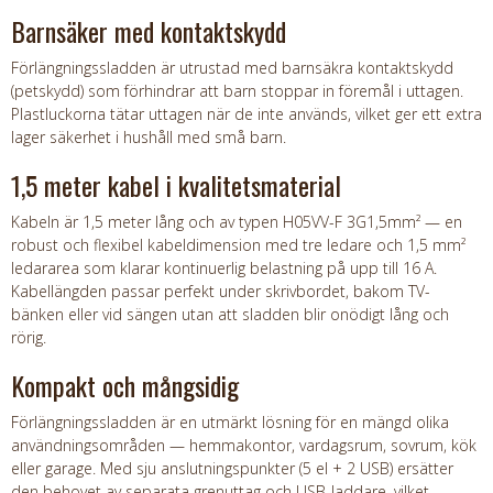
Barnsäker med kontaktskydd
Förlängningssladden är utrustad med barnsäkra kontaktskydd
(petskydd) som förhindrar att barn stoppar in föremål i uttagen.
Plastluckorna tätar uttagen när de inte används, vilket ger ett extra
lager säkerhet i hushåll med små barn.
1,5 meter kabel i kvalitetsmaterial
Kabeln är 1,5 meter lång och av typen H05VV-F 3G1,5mm² — en
robust och flexibel kabeldimension med tre ledare och 1,5 mm²
ledararea som klarar kontinuerlig belastning på upp till 16 A.
Kabellängden passar perfekt under skrivbordet, bakom TV-
bänken eller vid sängen utan att sladden blir onödigt lång och
rörig.
Kompakt och mångsidig
Förlängningssladden är en utmärkt lösning för en mängd olika
användningsområden — hemmakontor, vardagsrum, sovrum, kök
eller garage. Med sju anslutningspunkter (5 el + 2 USB) ersätter
den behovet av separata grenuttag och USB-laddare, vilket