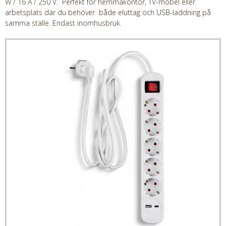
W / 16 A / 250 V. Perfekt för hemmakontor, TV-möbel eller
arbetsplats där du behöver både eluttag och USB-laddning på
samma ställe. Endast inomhusbruk.