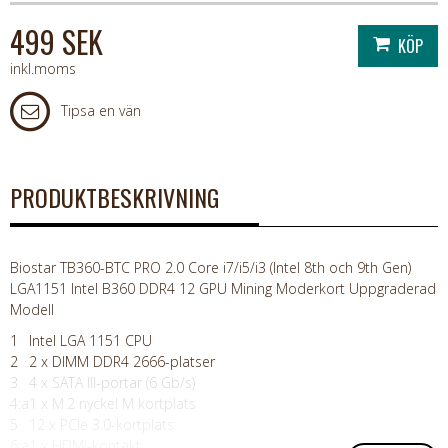
499 SEK
inkl.moms
Tipsa en vän
PRODUKTBESKRIVNING
Biostar TB360-BTC PRO 2.0 Core i7/i5/i3 (Intel 8th och 9th Gen)
LGA1151 Intel B360 DDR4 12 GPU Mining Moderkort Uppgraderad
Modell
1
Intel LGA 1151 CPU
2
2 x DIMM DDR4 2666-platser
3
4 x SATA III-portar (6 Gb/s)
4:a
1 x M.2 nyckel M kortplats
5
12 x PCIe 3.0-kortplats
6:a
1 x HDMI-kontakt