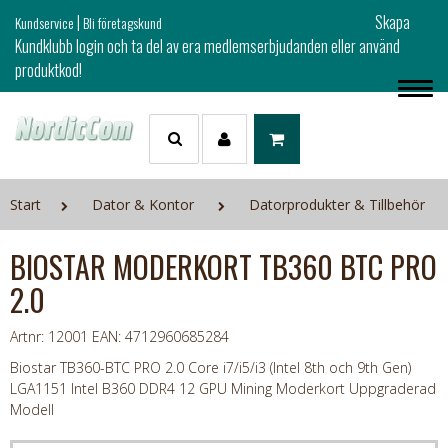
|
Skapa
Kundservice
Bli företagskund
Kundklubb login och ta del av era medlemserbjudanden eller använd
produktkod!
Start
Dator & Kontor
Datorprodukter & Tillbehör
BIOSTAR MODERKORT TB360 BTC PRO
2.0
Artnr: 12001
EAN: 4712960685284
Biostar TB360-BTC PRO 2.0 Core i7/i5/i3 (Intel 8th och 9th Gen)
LGA1151 Intel B360 DDR4 12 GPU Mining Moderkort Uppgraderad
Modell