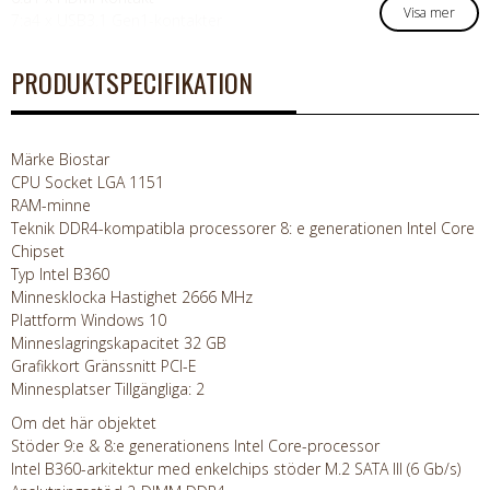
Visa mer
7:a
4 x USB3.1 Gen1-kontakter
PRODUKTSPECIFIKATION
Märke Biostar
CPU Socket LGA 1151
RAM-minne
Teknik DDR4-kompatibla processorer 8: e generationen Intel Core
Chipset
Typ Intel B360
Minnesklocka Hastighet 2666 MHz
Plattform Windows 10
Minneslagringskapacitet 32 GB
Grafikkort Gränssnitt PCI-E
Minnesplatser Tillgängliga: 2
Om det här objektet
Stöder 9:e & 8:e generationens Intel Core-processor
Intel B360-arkitektur med enkelchips stöder M.2 SATA III (6 Gb/s)