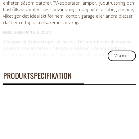
enheter, såsom datorer, TV-apparater, lampor, ljudutrustning och
hushållsapparater. Dess användningsmöjligheter är obegränsade,
vilket gör det idealiskt för hem, kontor, garage eller andra platser
där flera uttag och elsäkerhet är viktiga.
Max 3680 W 16 A 250 V
Observera! Grenuttaget är avsett för inomhusbruk endast.
Använd inte enheten i fuktiga områden, såsom badrum.
Utsätt inte enheten för fukt, vatten eller andra vätskor.
Visa mer
PRODUKTSPECIFIKATION