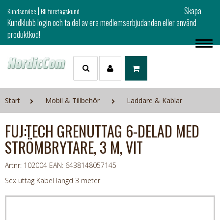
|
Skapa
Kundservice
Bli företagskund
Kundklubb login och ta del av era medlemserbjudanden eller använd
produktkod!
Start
Mobil & Tillbehör
Laddare & Kablar
FUJ:TECH GRENUTTAG 6-DELAD MED
STRÖMBRYTARE, 3 M, VIT
Artnr: 102004
EAN: 6438148057145
Sex uttag Kabel längd 3 meter