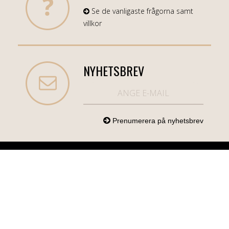
Se de vanligaste frågorna samt
villkor
NYHETSBREV
NORDICCOM.SE
INFO
KATEGORIER
info@nordiccom.se
Logga in
Mobil & Tillbehör
Org.nr: 556613-
Kundtjänst
TV & Ljud
6403
Om Nordiccom
Dator & Kontor
Kampanjvaror
Bil & Garage