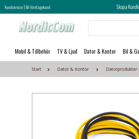
|
Skapa Kundklubb login och ta del 
Kundservice
Bli företagskund
Mobil & Tillbehör
TV & Ljud
Dator & Kontor
Bil & G
Start
Dator & Kontor
Datorprodukter 