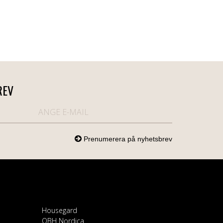
REV
Housegard
OBH Nordica