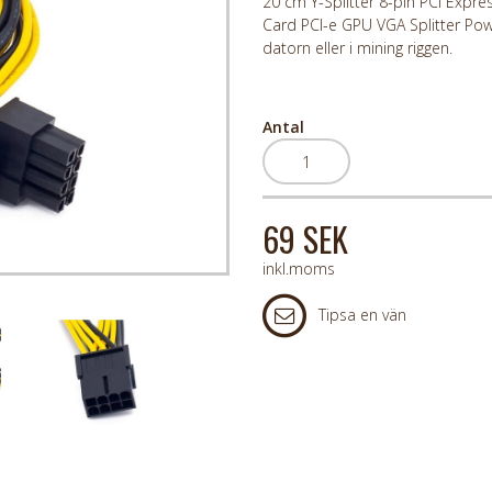
20 cm Y-Splitter 8-pin PCI Expre
Card PCI-e GPU VGA Splitter Powe
datorn eller i mining riggen.
Antal
69 SEK
inkl.moms
Tipsa en vän