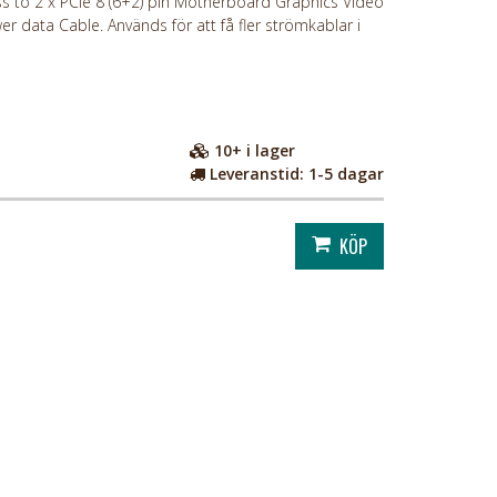
ss to 2 x PCIe 8 (6+2) pin Motherboard Graphics Video
r data Cable. Används för att få fler strömkablar i
10+
i lager
Leveranstid:
1-5 dagar