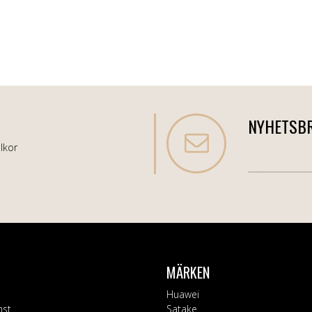
NYHETSB
lkor
MÄRKEN
Huawei
nst
Satake