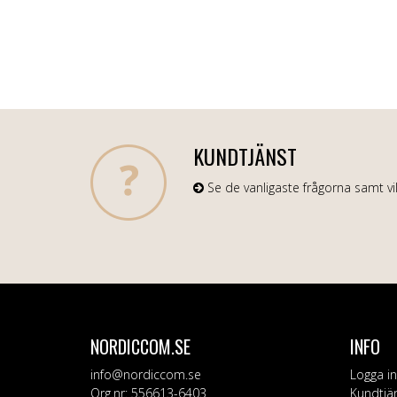
KUNDTJÄNST
Se de vanligaste frågorna samt vil
NORDICCOM.SE
INFO
info@nordiccom.se
Logga in
Org.nr: 556613-6403
Kundtjä