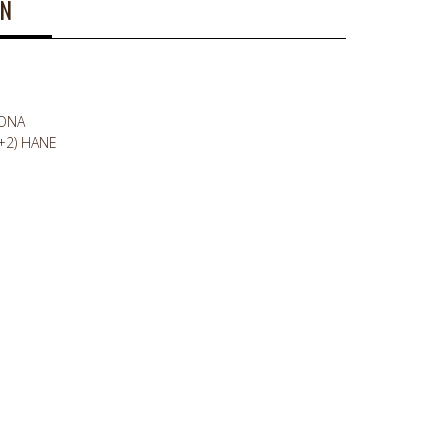
ON
HONA
6+2) HANE