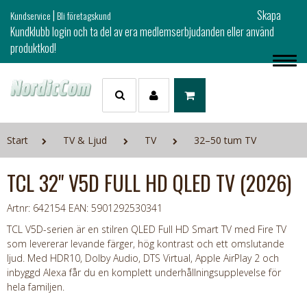
|
Skapa
Kundservice
Bli företagskund
Kundklubb login och ta del av era medlemserbjudanden eller använd
produktkod!
Start
TV & Ljud
TV
32–50 tum TV
TCL 32" V5D FULL HD QLED TV (2026)
Artnr: 642154
EAN: 5901292530341
TCL V5D-serien är en stilren QLED Full HD Smart TV med Fire TV
som levererar levande färger, hög kontrast och ett omslutande
ljud. Med HDR10, Dolby Audio, DTS Virtual, Apple AirPlay 2 och
inbyggd Alexa får du en komplett underhållningsupplevelse för
hela familjen.