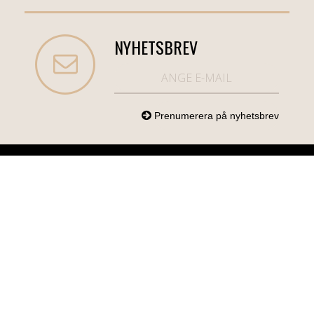
NYHETSBREV
NORDICCOM.SE
INFO
KATEGORIER
info@nordiccom.se
Logga in
Mobil & Tillbehör
Org.nr: 556613-
Kundtjänst
TV & Ljud
6403
Om Nordiccom
Dator & Kontor
Kampanjvaror
Bil & Garage
Hem & Hushåll
Personvård &
Hälsa