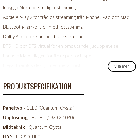
Inbyggd Alexa för smidig röststyrning
Apple AirPlay 2 för trådlös streaming från iPhone, iPad och Mac
Bluetooth-fjärrkontroll med röststyrning
Dolby Audio för klart och balanserat ljud
DTS-HD och DTS Virtual för en omslutande ljudupplevelse
Förinställda bildlägen för film, sport och spel
Elegant ramlös design med metallfinish
Visa mer
PRODUKTSPECIFIKATION
Paneltyp
- QLED (Quantum Crystal)
Upplösning
- Full HD (1920 × 1080)
Bildteknik
- Quantum Crystal
HDR
- HDR10, HLG