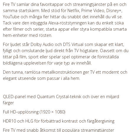
Fire TV samlar dina favoritappar och streamingtjänster på en och
samma startskärm. Med stöd för Netflix, Prime Video, Disney+,
YouTube och många fler hittar du snabbt det innehåll du vill se.
Tack vare den inbyggda Alexa-röststyrningen kan du enkelt söka
efter filmer och serier, starta appar eller styra kompatibla smarta
hem-enheter med rösten.
För ljudet står Dolby Audio och DTS Virtual som skapar ett klart,
fylligt och omslutande ljud direkt från TV högtalare. Oavsett om du
tittar på film, sport eller spelar spel optimerar de förinställda
bildlägena upplevelsen för varje typ av innehåll.
Den tunna, ramlösa metallkonstruktionen ger TV ett modernt och
elegant utseende som passar i alla hem.
QLED-panel med Quantum Crystal-teknik och över en miljard
färger
Full HD-upplösning (1920 × 1080)
HDR10 och HLG för förbättrad kontrast och färgåtergivning
Fire TV med snabb åtkomst till populära streamingtjänster