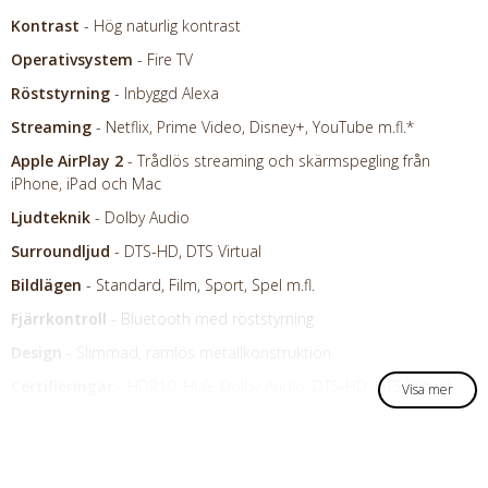
Kontrast
- Hög naturlig kontrast
Operativsystem
- Fire TV
Röststyrning
- Inbyggd Alexa
Streaming
- Netflix, Prime Video, Disney+, YouTube m.fl.*
Apple AirPlay 2
- Trådlös streaming och skärmspegling från
iPhone, iPad och Mac
Ljudteknik
- Dolby Audio
Surroundljud
- DTS-HD, DTS Virtual
Bildlägen
- Standard, Film, Sport, Spel m.fl.
Fjärrkontroll
- Bluetooth med röststyrning
Design
- Slimmad, ramlös metallkonstruktion
Certifieringar
- HDR10, HLG, Dolby Audio, DTS-HD, DTS Virtual
Visa mer