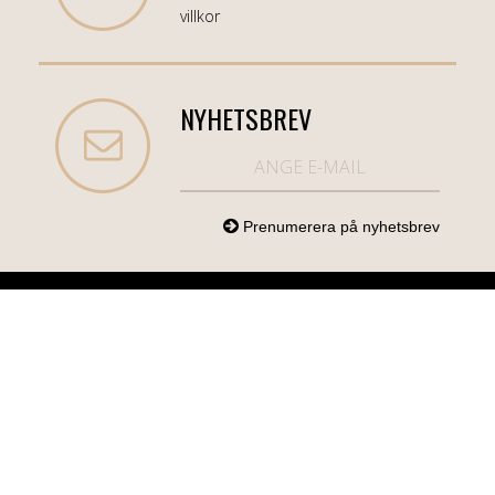
villkor
NYHETSBREV
NORDICCOM.SE
INFO
KATEGORIER
info@nordiccom.se
Logga in
Mobil & Tillbehör
Org.nr: 556613-
Kundtjänst
TV & Ljud
6403
Om Nordiccom
Dator & Kontor
Kampanjvaror
Bil & Garage
Hem & Hushåll