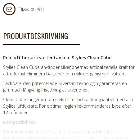
Tipsa en vän
PRODUKTBESKRIVNING
Ren luft börjar i vattentanken. Stylies Clean Cube.
Stylies Clean Cube använder silverjonernas antibakteriella kraft för
att effektivt eliminera bakterier och mikroorganismer i vatten.
Tack vare den patenterade Silversan-teknologin garanteras en
jämn och långvarig frisättning av silverjoner.
Clean Cube fungerar utan elektricitet och är kompatibel med alla
Stylies luftfuktare. För optimal hygien rekommenderas byte efter
12 månader.
Kompatibilitet:
Evaporatorer:
Alaze, Alaze Pro, Orion, Carina, Mira, Helos
Ultraljudsluftfuktare:
Lynx, Leonis, Titan, Hera, Hydra, Aquila