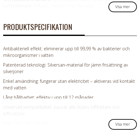
Lufttvättare:
Antares, Antares Pro, Aquarius
Visa mer
PRODUKTSPECIFIKATION
Antibakteriell effekt: eliminerar upp till 99,99 % av bakterier och
mikroorganismer i vatten
Patenterad teknologi: Silversan-material för jämn frisättning av
silverjoner
Enkel användning: fungerar utan elektricitet – aktiveras vid kontakt
med vatten
Lång hållbarhet: effektiv i upp till 12 månader
Universell kompatibilitet: passar alla Stylies luftfuktare och
lufttvättare
Mått: 35 × 17 × 22 mm
Visa mer