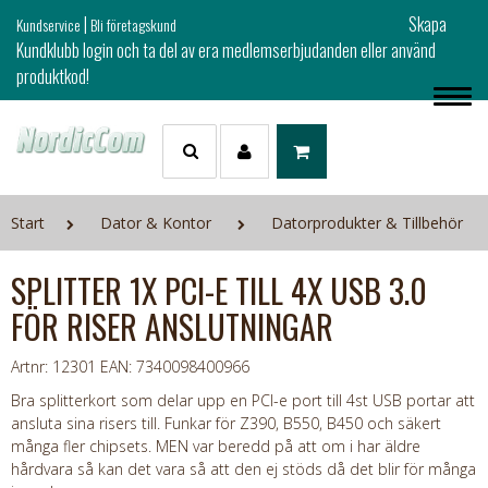
|
Skapa
Kundservice
Bli företagskund
Kundklubb login och ta del av era medlemserbjudanden eller använd
produktkod!
Start
Dator & Kontor
Datorprodukter & Tillbehör
SPLITTER 1X PCI-E TILL 4X USB 3.0
FÖR RISER ANSLUTNINGAR
Artnr: 12301
EAN: 7340098400966
Bra splitterkort som delar upp en PCI-e port till 4st USB portar att
ansluta sina risers till. Funkar för Z390, B550, B450 och säkert
många fler chipsets. MEN var beredd på att om i har äldre
hårdvara så kan det vara så att den ej stöds då det blir för många