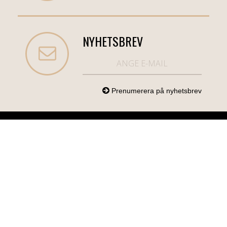
NYHETSBREV
NORDICCOM.SE
INFO
KATEGORIER
info@nordiccom.se
Logga in
Mobil & Tillbehör
Org.nr: 556613-
Kundtjänst
TV & Ljud
6403
Om Nordiccom
Dator & Kontor
Kampanjvaror
Bil & Garage
Hem & Hushåll
Personvård &