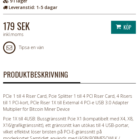
9
i lager
Leveranstid:
1-5 dagar
179 SEK
inkl.moms
Tipsa en vän
PRODUKTBESKRIVNING
PCIe 1 till 4 Riser Card, Pcie Splitter 1 till 4 PCI Riser Card, 4 Risers
till 1 PCI-kort, PCIe Riser 1X till External 4 PCI-e USB 3.0 Adapter
Multiplier för Bitcoin Miner Device
Pcie 1X till 4USB: Bussgränssnitt Pcie X1 (kompatibelt med X4, X8,
X16/grafikgränssnitt), ett gränssnitt kan utökas till 4 USB-portar,
vilket effektivt löser bristen på PCI-E-gränssnitt på
moderkortet.Samtidigt används med (ASIN:B08MF5QWLK /