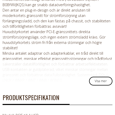
B08YWVJKQS) kan ge snabb dataöverföringshastighet.
Den antar en plug-in-design och är direkt ansluten till
moderkortets gränssnitt för strömförsörjning utan
förlängningssladd, och den kan fästas på chassit, och stabiliteten
och tillförlitligheten förbättras avsevärt!
Huvudstyrkortet använder PCI-E-gränssnittets direkta
strömförsörjningsläge, och ingen extern strömsladd krävs. Gör
huvudstyrkortets ström fri från externa störningar och högre
stabilitet!
Minska antalet adaptrar och adapterkablar, en tråd direkt till
gränssnittet, minskar effektivt gränssnittsstörningar och trådförlust
säkerställer datatillförlitlighet och förbättrar arbetseffektiviteten.
USB-kontakten är guldpläterad, vilket minskar störningar mellan
gränssnitt och förbättrar data.Fullständighet. Systemstöd: D0s /
LNUX / WNXP / WN7 / WN8 / W1N10.
Visa mer
PRODUKTSPECIFIKATION