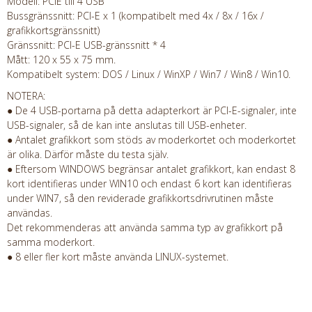
Modell: PCIE till 4 USB
Bussgränssnitt: PCI-E x 1 (kompatibelt med 4x / 8x / 16x /
grafikkortsgränssnitt)
Gränssnitt: PCI-E USB-gränssnitt * 4
Mått: 120 x 55 x 75 mm.
Kompatibelt system: DOS / Linux / WinXP / Win7 / Win8 / Win10.
NOTERA:
● De 4 USB-portarna på detta adapterkort är PCI-E-signaler, inte
USB-signaler, så de kan inte anslutas till USB-enheter.
● Antalet grafikkort som stöds av moderkortet och moderkortet
är olika. Därför måste du testa själv.
● Eftersom WINDOWS begränsar antalet grafikkort, kan endast 8
kort identifieras under WIN10 och endast 6 kort kan identifieras
under WIN7, så den reviderade grafikkortsdrivrutinen måste
användas.
Det rekommenderas att använda samma typ av grafikkort på
samma moderkort.
● 8 eller fler kort måste använda LINUX-systemet.