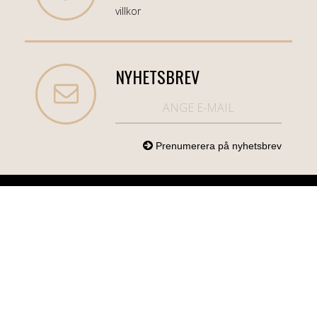
villkor
NYHETSBREV
NORDICCOM.SE
INFO
KATEGORIER
info@nordiccom.se
Logga in
Mobil & Tillbehör
Org.nr: 556613-
Kundtjänst
TV & Ljud
6403
Om Nordiccom
Dator & Kontor
Kampanjvaror
Bil & Garage
Hem & Hushåll