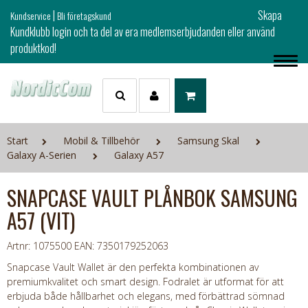
|
Skapa
Kundservice
Bli företagskund
Kundklubb login och ta del av era medlemserbjudanden eller använd
produktkod!
Start
Mobil & Tillbehör
Samsung Skal
Galaxy A-Serien
Galaxy A57
SNAPCASE VAULT PLÅNBOK SAMSUNG
A57 (VIT)
Artnr: 1075500
EAN: 7350179252063
Snapcase Vault Wallet är den perfekta kombinationen av
premiumkvalitet och smart design. Fodralet är utformat för att
erbjuda både hållbarhet och elegans, med förbättrad sömnad