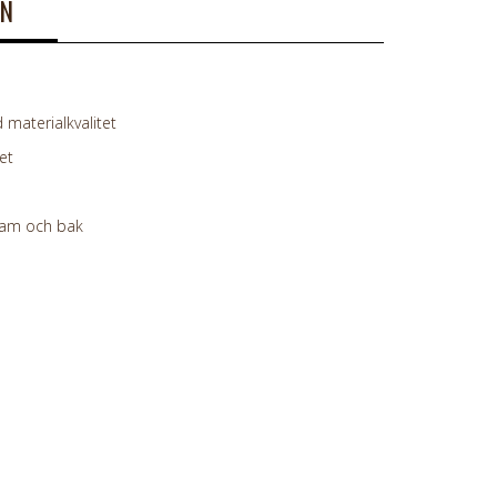
ON
materialkvalitet
et
fram och bak