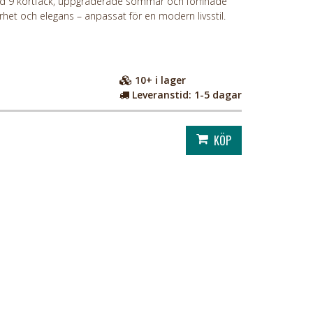
d 9 kortfack, uppgraderade sömmar och förfinade
het och elegans – anpassat för en modern livsstil.
10+
i lager
Leveranstid:
1-5 dagar