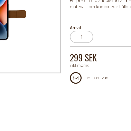
Ett premium plånboksfodral me
material som kombinerar hållbar
Antal
299 SEK
inkl.moms
Tipsa en vän