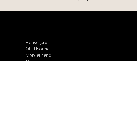
Housegard
OBH Nordica
MobileFriend
Mozi
Samsung
Scandomestic
Snapcase
Smartline
Sony
Spirit of Gamer
OnePlus
Stylies
Ravanson
TCL
Google