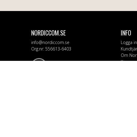
NORDICCOM.SE
INFO
info@nordiccom.se
Logga in
Org.nr: 556613-6403
Kundtjä
Om Nor
Kampanj
KATEG
Mobil & 
TV & Lju
Dator &
Bil & Ga
Hem & H
Personv