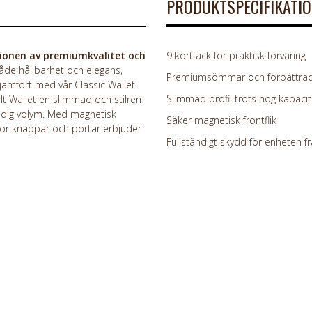
PRODUKTSPECIFIKATI
ionen av premiumkvalitet och
9 kortfack för praktisk förvaring
åde hållbarhet och elegans,
Premiumsömmar och förbättrad 
mfört med vår Classic Wallet-
Slimmad profil trots hög kapacit
ult Wallet en slimmad och stilren
onödig volym. Med magnetisk
Säker magnetisk frontflik
r för knappar och portar erbjuder
Fullständigt skydd för enheten 