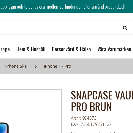
av era medlemserbjudanden eller använd produktkod!
arage
Hem & Hushåll
Personvård & Hälsa
Våra Varumärken
iPhone Skal
iPhone 17 Pro
SNAPCASE VAUL
PRO BRUN
Artnr: 994373
EAN: 7350179251127