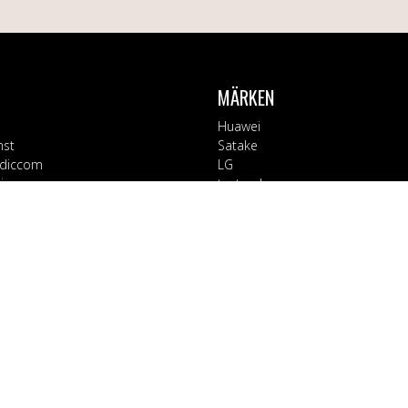
MÄRKEN
Huawei
nst
Satake
diccom
LG
varor
testsynk
Apple
Blaupunkt
ORIER
Block
Bosch
Tillbehör
Braun
d
CT Collection
 Kontor
Electrolux
rage
EX3000
ushåll
Fuj:tech
ård & Hälsa
Goobay
Holdit