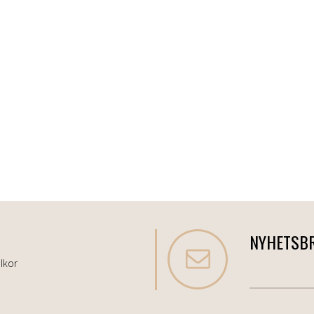
NYHETSB
lkor