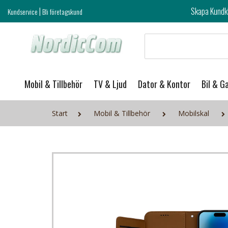
|
Skapa Kundklubb login och ta del 
Kundservice
Bli företagskund
Mobil & Tillbehör
TV & Ljud
Dator & Kontor
Bil & G
Start
Mobil & Tillbehör
Mobilskal