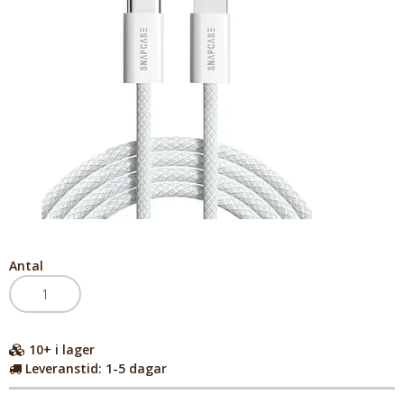
Antal
10+
i lager
Leveranstid:
1-5 dagar