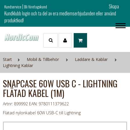
|
Skapa
Kundservice
Bli företagskund
Kundklubb login och ta del av era medlemserbjudanden eller använd
produktkod!
Start
Mobil & Tillbehör
Laddare & Kablar
Lightning Kablar
SNAPCASE 60W USB C - LIGHTNING
FLÄTAD KABEL (1M)
Artnr: 899992
EAN: 9780111379622
Flätad nylonkabel 60W USB-C till Lightning