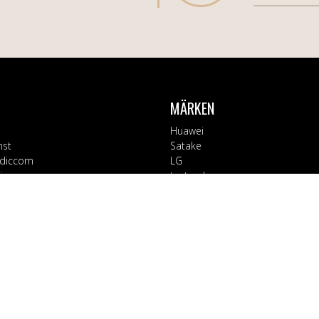
MÄRKEN
Huawei
nst
Satake
diccom
LG
varor
testsynk
Apple
Blaupunkt
ORIER
Block
Bosch
Tillbehör
Braun
d
CT Collection
 Kontor
Electrolux
rage
EX3000
ushåll
Fuj:tech
ård & Hälsa