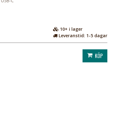
l USB-C
10+
i lager
Leveranstid:
1-5 dagar