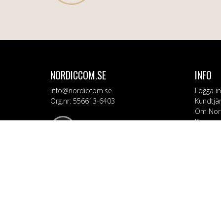
NORDICCOM.SE
INFO
info@nordiccom.se
Logga in
Org.nr: 556613-6403
Kundtjä
Om Nor
Kampanj
KATEG
Mobil & 
TV & Lju
Dator &
Bil & Ga
Hem & H
Personv