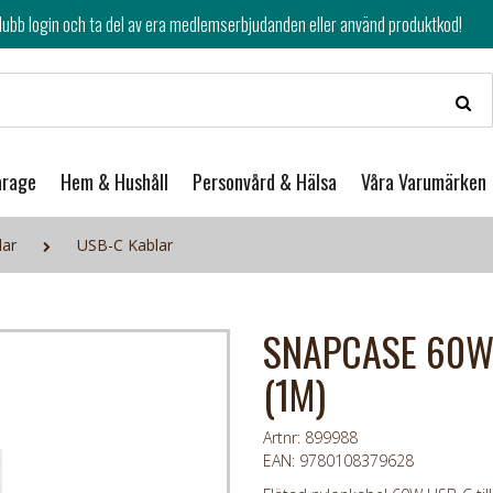
av era medlemserbjudanden eller använd produktkod!
arage
Hem & Hushåll
Personvård & Hälsa
Våra Varumärken
lar
USB-C Kablar
SNAPCASE 60W 
(1M)
Artnr: 899988
EAN: 9780108379628