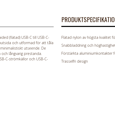
PRODUKTSPECIFIKATI
ded (flätad) USB-C till USB-C-
Flätad nylon av högsta kvalitet fö
onutsida och utformad för att tåla
Snabbladdning och höghastighet
, minimalistiskt utseende. De
Förstärkta aluminiumkontakter fö
 och långvarig prestanda.
 USB-C-strömkällor och USB-C-
Trasselfri design