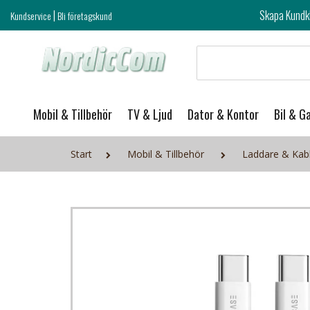
|
Skapa Kundklubb login och ta del 
Kundservice
Bli företagskund
Mobil & Tillbehör
TV & Ljud
Dator & Kontor
Bil & G
Start
Mobil & Tillbehör
Laddare & Kab