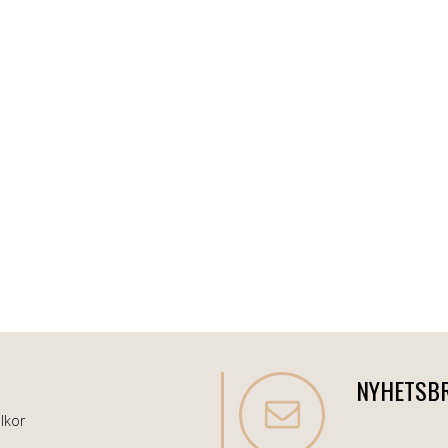
NYHETSB
lkor