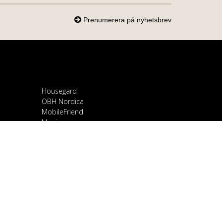
Housegard
OBH Nordica
MobileFriend
Mozi
Samsung
Scandomestic
Snapcase
Smartline
Sony
Spirit of Gamer
OnePlus
Stylies
Ravanson