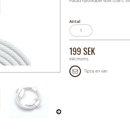
Flätad nylonkabel 60W USB-C til
Antal
199 SEK
inkl.moms
Tipsa en vän