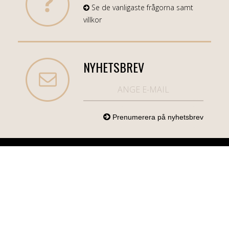
Se de vanligaste frågorna samt
villkor
NYHETSBREV
NORDICCOM.SE
INFO
KATEGORIER
info@nordiccom.se
Logga in
Mobil & Tillbehör
Org.nr: 556613-
Kundtjänst
TV & Ljud
6403
Om Nordiccom
Dator & Kontor
Kampanjvaror
Bil & Garage