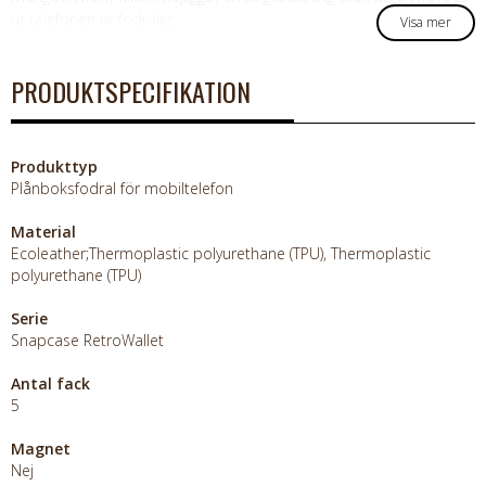
ut telefonen ur fodralet.
Visa mer
PRODUKTSPECIFIKATION
Produkttyp
Plånboksfodral för mobiltelefon
Material
Ecoleather;Thermoplastic polyurethane (TPU), Thermoplastic
polyurethane (TPU)
Serie
Snapcase RetroWallet
Antal fack
5
Magnet
Nej