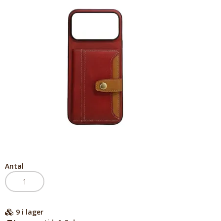
Antal
9
i lager