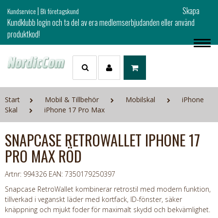
|
Skapa
Kundservice
Bli företagskund
Kundklubb login och ta del av era medlemserbjudanden eller använd
produktkod!
Start
Mobil & Tillbehör
Mobilskal
iPhone
Skal
iPhone 17 Pro Max
SNAPCASE RETROWALLET IPHONE 17
PRO MAX RÖD
Artnr: 994326
EAN: 7350179250397
Snapcase RetroWallet kombinerar retrostil med modern funktion,
tillverkad i veganskt läder med kortfack, ID-fönster, säker
knäppning och mjukt foder för maximalt skydd och bekvämlighet.