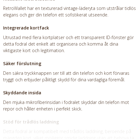
RetroWallet har en texturerad vintage-läderyta som utstrålar tidlös
elegans och ger din telefon ett sofistikerat utseende.
Integrerade kortfack
Utrustad med flera kortplatser och ett transparent ID-fönster gör
detta fodral det enkelt att organisera och komma åt dina
viktigaste kort och legitimation.
Säker förslutning
Den säkra tryckknappen ser till att din telefon och kort förvaras
tryggt och erbjuder pålitligt skydd för dina vardagliga föremål.
Skyddande insida
Den mjuka mikrofiberinsidan i fodralet skyddar din telefon mot
repor och håller enheten i perfekt skick.
Stöd för trådlös laddning
Detta fodral är kompatibelt med trådlös laddning, beroende på
mängden kort, vilket möjliggör smidig laddning utan att behöva ta