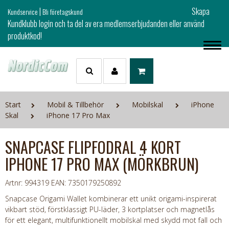
|
Skapa
Kundservice
Bli företagskund
Kundklubb login och ta del av era medlemserbjudanden eller använd
produktkod!
Start
Mobil & Tillbehör
Mobilskal
iPhone
Skal
iPhone 17 Pro Max
SNAPCASE FLIPFODRAL 4 KORT
IPHONE 17 PRO MAX (MÖRKBRUN)
Artnr: 994319
EAN: 7350179250892
Snapcase Origami Wallet kombinerar ett unikt origami-inspirerat
vikbart stöd, förstklassigt PU-läder, 3 kortplatser och magnetlås
för ett elegant, multifunktionellt mobilskal med skydd mot fall och