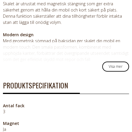
Skalet är utrustat med magnetisk stängning som ger extra
säkerhet genom att hålla din mobil och kort säkert på plats.
Denna funktion säkerställer att dina tillhörigheter förblir intakta
utan att lägga till onödig volym.
Modern design
Med geometrisk sömnad på baksidan ger skalet din mobil en
modern touch. Den smala passformen, kombinerat med
upphöjda kanter, förbättrar det övergripande utseendet samtidigt
som det ger effektivt skydd mot repor och fall.
.
Visa mer
PRODUKTSPECIFIKATION
Antal fack
3
Magnet
Ja