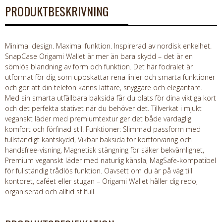
PRODUKTBESKRIVNING
Minimal design. Maximal funktion. Inspirerad av nordisk enkelhet.
SnapCase Origami Wallet är mer än bara skydd – det är en
sömlös blandning av form och funktion. Det här fodralet är
utformat för dig som uppskattar rena linjer och smarta funktioner
och gör att din telefon känns lättare, snyggare och elegantare.
Med sin smarta utfällbara baksida får du plats för dina viktiga kort
och det perfekta stativet när du behöver det. Tillverkat i mjukt
veganskt läder med premiumtextur ger det både vardaglig
komfort och förfinad stil. Funktioner: Slimmad passform med
fullständigt kantskydd, Vikbar baksida för kortförvaring och
handsfree-visning, Magnetisk stängning för säker bekvämlighet,
Premium veganskt läder med naturlig känsla, MagSafe-kompatibel
för fullständig trådlös funktion. Oavsett om du är på väg till
kontoret, caféet eller stugan – Origami Wallet håller dig redo,
organiserad och alltid stilfull.