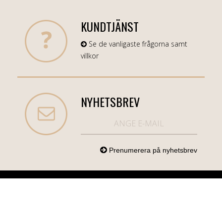
KUNDTJÄNST
Se de vanligaste frågorna samt
villkor
NYHETSBREV
NORDICCOM.SE
INFO
KATEGORIER
info@nordiccom.se
Logga in
Mobil & Tillbehör