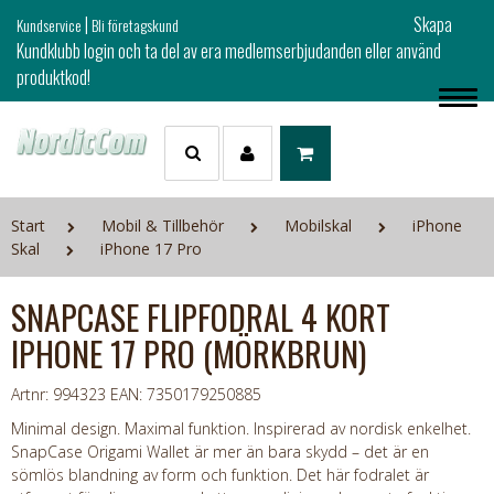
|
Skapa
Kundservice
Bli företagskund
Kundklubb login och ta del av era medlemserbjudanden eller använd
produktkod!
Start
Mobil & Tillbehör
Mobilskal
iPhone
Skal
iPhone 17 Pro
SNAPCASE FLIPFODRAL 4 KORT
IPHONE 17 PRO (MÖRKBRUN)
Artnr: 994323
EAN: 7350179250885
Minimal design. Maximal funktion. Inspirerad av nordisk enkelhet.
SnapCase Origami Wallet är mer än bara skydd – det är en
sömlös blandning av form och funktion. Det här fodralet är