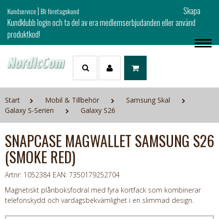
|
Skapa
Kundservice
Bli företagskund
Kundklubb login och ta del av era medlemserbjudanden eller använd
produktkod!
Start
Mobil & Tillbehör
Samsung Skal
Galaxy S-Serien
Galaxy S26
SNAPCASE MAGWALLET SAMSUNG S26
(SMOKE RED)
Artnr: 1052384
EAN: 7350179252704
Magnetiskt plånboksfodral med fyra kortfack som kombinerar
telefonskydd och vardagsbekvämlighet i en slimmad design.