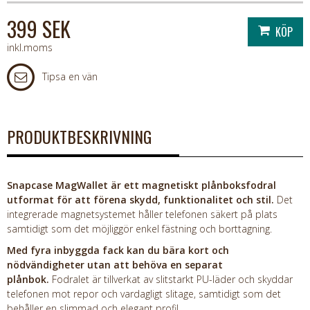
399 SEK
inkl.moms
Tipsa en vän
PRODUKTBESKRIVNING
Snapcase MagWallet är ett magnetiskt plånboksfodral
utformat för att förena skydd, funktionalitet och stil.
Det
integrerade magnetsystemet håller telefonen säkert på plats
samtidigt som det möjliggör enkel fästning och borttagning.
Med fyra inbyggda fack kan du bära kort och
nödvändigheter utan att behöva en separat
plånbok.
Fodralet är tillverkat av slitstarkt PU-läder och skyddar
telefonen mot repor och vardagligt slitage, samtidigt som det
behåller en slimmad och elegant profil.