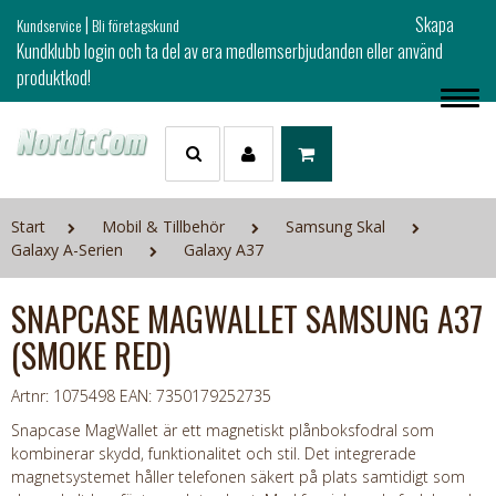
|
Skapa
Kundservice
Bli företagskund
Kundklubb login och ta del av era medlemserbjudanden eller använd
produktkod!
Start
Mobil & Tillbehör
Samsung Skal
Galaxy A-Serien
Galaxy A37
SNAPCASE MAGWALLET SAMSUNG A37
(SMOKE RED)
Artnr: 1075498
EAN: 7350179252735
Snapcase MagWallet är ett magnetiskt plånboksfodral som
kombinerar skydd, funktionalitet och stil. Det integrerade
magnetsystemet håller telefonen säkert på plats samtidigt som