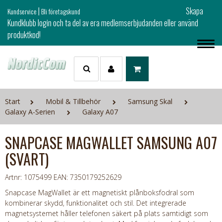
|
Skapa
Kundservice
Bli företagskund
Kundklubb login och ta del av era medlemserbjudanden eller använd
produktkod!
Start
Mobil & Tillbehör
Samsung Skal
Galaxy A-Serien
Galaxy A07
SNAPCASE MAGWALLET SAMSUNG A07
(SVART)
Artnr: 1075499
EAN: 7350179252629
Snapcase MagWallet är ett magnetiskt plånboksfodral som
kombinerar skydd, funktionalitet och stil. Det integrerade
magnetsystemet håller telefonen säkert på plats samtidigt som