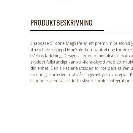
PRODUKTBESKRIVNING
Snapcase Silicone MagSafe är ett premium telefonskydd
yta och en inbyggd MagSafe-kompatibel ring för enke
trådlös laddning. Designat för en minimalistisk look o
skyddet fullständigt kant-till-kant-skydd med ett mj
din enhet. Den silkeslena utsidan är inte bara stilren
samtidigt som den motstår fingeravtryck och repor. 
tillbehör säkerställer detta skydd sömlös integration