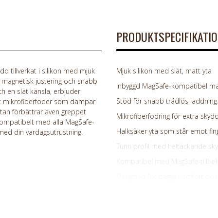
PRODUKTSPECIFIKATI
 tillverkat i silikon med mjuk
Mjuk silikon med slät, matt yta
l magnetisk justering och snabb
Inbyggd MagSafe-kompatibel ma
ch en slät känsla, erbjuder
Stöd för snabb trådlös laddning
ukt mikrofiberfoder som dämpar
 utan förbättrar även greppet
Mikrofiberfodring för extra skyd
Kompatibelt med alla MagSafe-
Halksäker yta som står emot fin
 med din vardagsutrustning.
Tunn profil med heltäckande sk
Kompatibel med MagSafe-tillbe
Designad för daglig komfort och