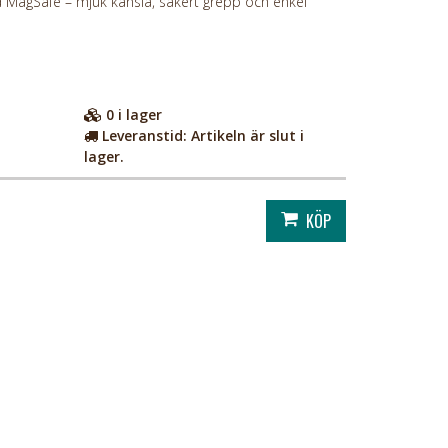
d MagSafe – mjuk känsla, säkert grepp och enkel
0
i lager
Leveranstid:
Artikeln är slut i
lager.