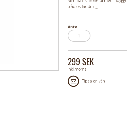
Slimmalt silikonetui med inbygg
trådlös laddning.
Antal
299 SEK
inkl.moms
Tipsa en vän