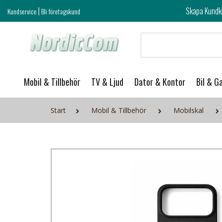
|
Skapa Kundklubb login och ta del 
Kundservice
Bli företagskund
Mobil & Tillbehör
TV & Ljud
Dator & Kontor
Bil & G
Start
Mobil & Tillbehör
Mobilskal