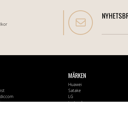
NYHETSB
lkor
MÄRKEN
Huawei
nst
Satake
diccom
LG
varor
testsynk
Apple
Blaupunkt
ORIER
Block
Bosch