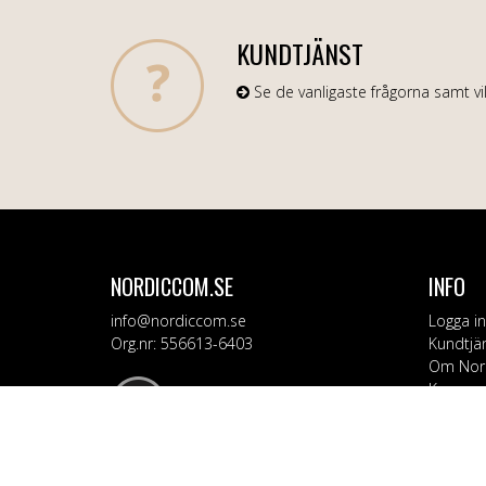
KUNDTJÄNST
Se de vanligaste frågorna samt vil
NORDICCOM.SE
INFO
info@nordiccom.se
Logga in
Org.nr: 556613-6403
Kundtjä
Om Nor
Kampanj
KATEG