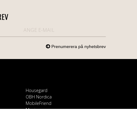
REV
Housegard
OBH Nordica
MobileFriend
Mozi
Samsung
Scandomestic
Snapcase
Smartline