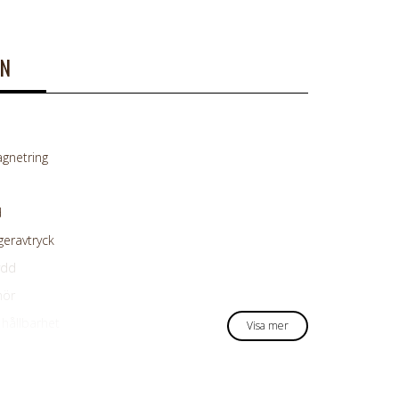
ON
gnetring
d
geravtryck
ydd
hör
 hållbarhet
Visa mer