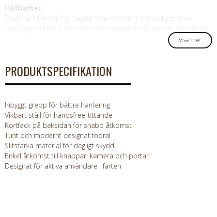
Hållbarhet
Skalet är tillverkat för dagligt bruk och ger robust skydd mot
vardagligt slitage. Konstruktionen hjälper till att skydda din iPhone
1
Visa mer
PRODUKTSPECIFIKATION
Inbyggt grepp för bättre hantering
Vikbart ställ för handsfree-tittande
Kortfack på baksidan för snabb åtkomst
Tunt och modernt designat fodral
Slitstarka material för dagligt skydd
Enkel åtkomst till knappar, kamera och portar
Designat för aktiva användare i farten