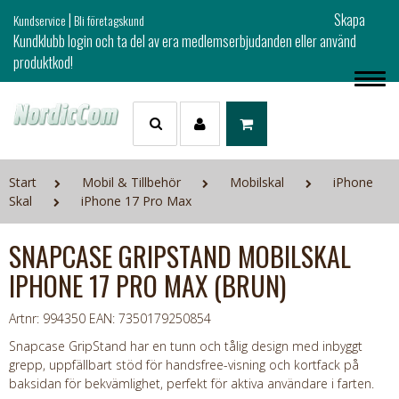
|
Skapa
Kundservice
Bli företagskund
Kundklubb login och ta del av era medlemserbjudanden eller använd
produktkod!
Start
Mobil & Tillbehör
Mobilskal
iPhone
Skal
iPhone 17 Pro Max
SNAPCASE GRIPSTAND MOBILSKAL
IPHONE 17 PRO MAX (BRUN)
Artnr: 994350
EAN: 7350179250854
Snapcase GripStand har en tunn och tålig design med inbyggt
grepp, uppfällbart stöd för handsfree-visning och kortfack på
baksidan för bekvämlighet, perfekt för aktiva användare i farten.