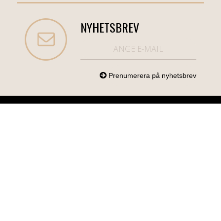
NYHETSBREV
NORDICCOM.SE
INFO
KATEGORIER
info@nordiccom.se
Logga in
Mobil & Tillbehör
Org.nr: 556613-
Kundtjänst
TV & Ljud
6403
Om Nordiccom
Dator & Kontor
Kampanjvaror
Bil & Garage
Hem & Hushåll
Personvård &
Hälsa