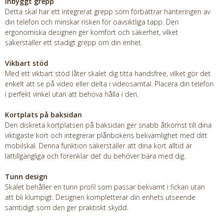
Inbyggt grepp
Detta skal har ett integrerat grepp som förbättrar hanteringen av
din telefon och minskar risken för oavsiktliga tapp. Den
ergonomiska designen ger komfort och säkerhet, vilket
säkerställer ett stadigt grepp om din enhet.
Vikbart stöd
Med ett vikbart stöd låter skalet dig titta handsfree, vilket gör det
enkelt att se på video eller delta i videosamtal. Placera din telefon
i perfekt vinkel utan att behöva hålla i den.
Kortplats på baksidan
Den diskreta kortplatsen på baksidan ger snabb åtkomst till dina
viktigaste kort och integrerar plånbokens bekvämlighet med ditt
mobilskal. Denna funktion säkerställer att dina kort alltid är
lättillgängliga och förenklar det du behöver bära med dig.
Tunn design
Skalet behåller en tunn profil som passar bekvämt i fickan utan
att bli klumpigt. Designen kompletterar din enhets utseende
samtidigt som den ger praktiskt skydd.