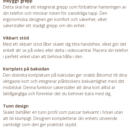
Inbyggt grepp
Detta skal har ett integrerat grepp som förbättrar hanteringen av
din telefon och minskar risken för oavsiktliga tapp. Den
ergonomiska designen ger komfort och säkerhet, vilket
säkerställer ett stadigt grepp om din enhet.
Vikbart stöd
Med ett vikbart stöd låter skalet dig titta handsfree, vilket gör det
enkelt att se på video eller delta i videosamtal. Placera din telefon
i perfekt vinkel utan att behöva hålla i den.
Kortplats på baksidan
Den diskreta kortplatsen på baksidan ger snabb åtkomst till dina
viktigaste kort och integrerar plånbokens bekvämlighet med ditt
mobilskal. Denna funktion säkerställer att dina kort alltid är
lättillgängliga och förenklar det du behöver bära med dig.
Tunn design
Skalet behåller en tunn profil som passar bekvämt i fickan utan
att bli klumpigt. Designen kompletterar din enhets utseende
samtidigt som den ger praktiskt skydd.