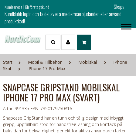
|
Skapa
Kundservice
Bli företagskund
Kundklubb login och ta del av era medlemserbjudanden eller använd
produktkod!
Start
Mobil & Tillbehör
Mobilskal
iPhone
Skal
iPhone 17 Pro Max
SNAPCASE GRIPSTAND MOBILSKAL
IPHONE 17 PRO MAX (SVART)
Artnr: 994335
EAN: 7350179250816
Snapcase GripStand har en tunn och tålig design med inbyggt
grepp, uppfällbart stöd för handsfree-visning och kortfack på
baksidan för bekvämlighet, perfekt för aktiva användare i farten.