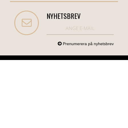
NYHETSBREV
NORDICCOM.SE
INFO
KATEGORIER
info@nordiccom.se
Logga in
Mobil & Tillbehör
Org.nr: 556613-
Kundtjänst
TV & Ljud
6403
Om Nordiccom
Dator & Kontor
Kampanjvaror
Bil & Garage
Hem & Hushåll
Personvård &
Hälsa