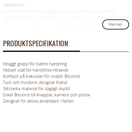
Hållbarhet
Skalet är tillverkat för dagligt bruk och ger robust skydd mot
vardagligt slitage. Konstruktionen hjälper till att skydda din iPhone
16 från fall och repor, och håller den i utmärkt skick.
Visa mer
PRODUKTSPECIFIKATION
Inbyggt grepp för bättre hantering
Vikbart ställ för handsfree-tittande
Kortfack på baksidan för snabb åtkomst
Tunt och modernt designat fodral
Slitstarka material för dagligt skydd
Enkel åtkomst till knappar, kamera och portar
Designat för aktiva användare i farten