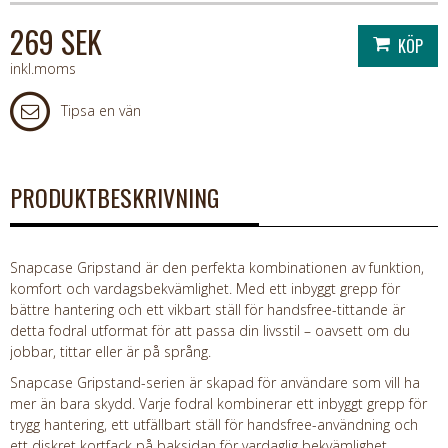
269 SEK
inkl.moms
Tipsa en vän
PRODUKTBESKRIVNING
Snapcase Gripstand är den perfekta kombinationen av funktion,
komfort och vardagsbekvämlighet. Med ett inbyggt grepp för
bättre hantering och ett vikbart ställ för handsfree-tittande är
detta fodral utformat för att passa din livsstil – oavsett om du
jobbar, tittar eller är på språng.
Snapcase Gripstand-serien är skapad för användare som vill ha
mer än bara skydd. Varje fodral kombinerar ett inbyggt grepp för
trygg hantering, ett utfällbart ställ för handsfree-användning och
ett diskret kortfack på baksidan för vardaglig bekvämlighet.