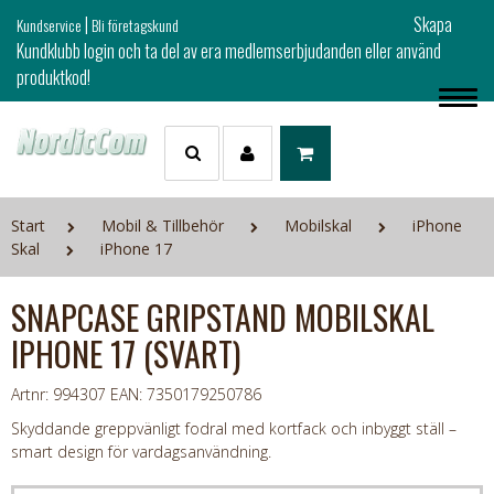
|
Skapa
Kundservice
Bli företagskund
Kundklubb login och ta del av era medlemserbjudanden eller använd
produktkod!
Start
Mobil & Tillbehör
Mobilskal
iPhone
Skal
iPhone 17
SNAPCASE GRIPSTAND MOBILSKAL
IPHONE 17 (SVART)
Artnr: 994307
EAN: 7350179250786
Skyddande greppvänligt fodral med kortfack och inbyggt ställ –
smart design för vardagsanvändning.