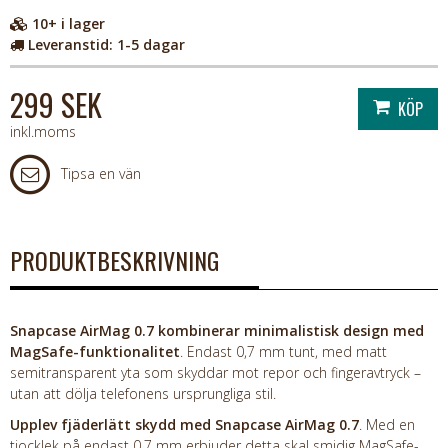
10+
i lager
Leveranstid:
1-5 dagar
299 SEK
inkl.moms
Tipsa en vän
PRODUKTBESKRIVNING
Snapcase AirMag 0.7 kombinerar minimalistisk design med
MagSafe-funktionalitet
. Endast 0,7 mm tunt, med matt
semitransparent yta som skyddar mot repor och fingeravtryck –
utan att dölja telefonens ursprungliga stil.
Upplev fjäderlätt skydd med Snapcase AirMag 0.7
. Med en
tjocklek på endast 0,7 mm erbjuder detta skal smidig MagSafe-