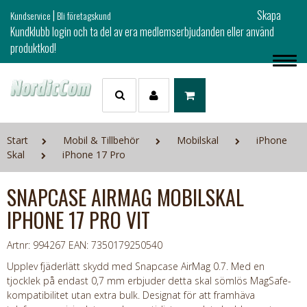
|
Skapa
Kundservice
Bli företagskund
Kundklubb login och ta del av era medlemserbjudanden eller använd
produktkod!
Start
Mobil & Tillbehör
Mobilskal
iPhone
Skal
iPhone 17 Pro
SNAPCASE AIRMAG MOBILSKAL
IPHONE 17 PRO VIT
Artnr: 994267
EAN: 7350179250540
Upplev fjäderlätt skydd med Snapcase AirMag 0.7. Med en
tjocklek på endast 0,7 mm erbjuder detta skal sömlös MagSafe-
kompatibilitet utan extra bulk. Designat för att framhäva