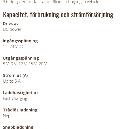
3.0 designed for fast and efficient charging in vehicles.
Kapacitet, förbrukning och strömförsörjning
Drivs av
DC power
Ingångsspänning
12–24 V DC
Utgångsspänning
5 V, 9 V, 12 V, 15 V, 20 V
Ström ut (A)
Up to 5 A
Laddhastighet ut
Fast charging
Trådlös laddning
Nej
Snabbladdning