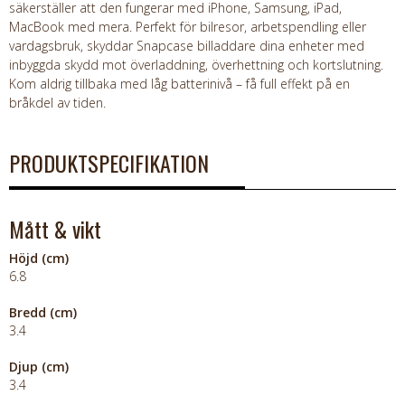
säkerställer att den fungerar med iPhone, Samsung, iPad,
MacBook med mera. Perfekt för bilresor, arbetspendling eller
vardagsbruk, skyddar Snapcase billaddare dina enheter med
inbyggda skydd mot överladdning, överhettning och kortslutning.
Kom aldrig tillbaka med låg batterinivå – få full effekt på en
bråkdel av tiden.
PRODUKTSPECIFIKATION
Mått & vikt
Höjd (cm)
6.8
Bredd (cm)
3.4
Djup (cm)
3.4