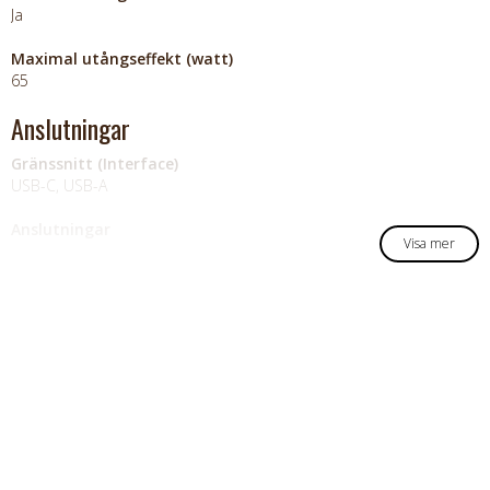
Ja
Maximal utångseffekt (watt)
65
Anslutningar
Gränssnitt (Interface)
USB-C, USB-A
Anslutningar
Visa mer