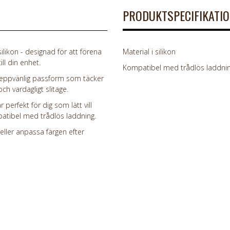
PRODUKTSPECIFIKATI
likon - designad för att förena
Material i silikon
ll din enhet.
Kompatibel med trådlös laddni
 greppvänlig passform som täcker
ch vardagligt slitage.
 perfekt för dig som lätt vill
patibel med trådlös laddning.
 eller anpassa färgen efter