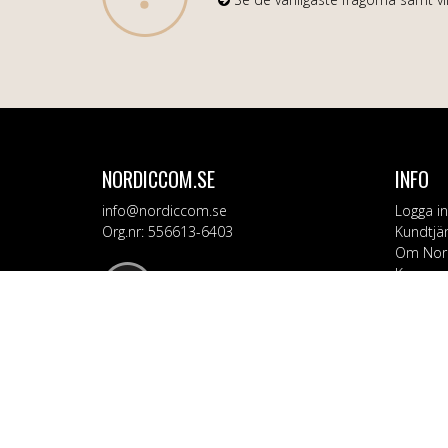
NORDICCOM.SE
INFO
info@nordiccom.se
Logga in
Org.nr: 556613-6403
Kundtjä
Om Nor
Kampanj
KATEG
Mobil & 
TV & Lju
Dator &
Bil & Ga