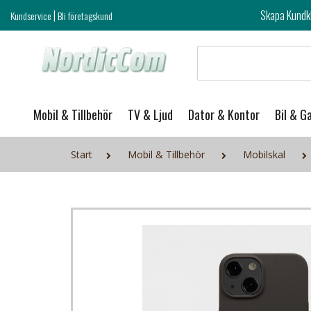
|
Skapa Kundklubb login och ta del 
Kundservice
Bli företagskund
Mobil & Tillbehör
TV & Ljud
Dator & Kontor
Bil & G
Start
Mobil & Tillbehör
Mobilskal