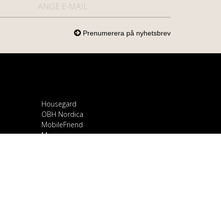
Housegard
OBH Nordica
MobileFriend
Mozi
Samsung
Scandomestic
Snapcase
Smartline
Sony
Spirit of Gamer
OnePlus
Stylies