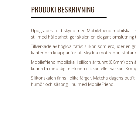
PRODUKTBESKRIVNING
Uppgradera ditt skydd med Mobilefriend mobilskal i si
stil med hållbarhet, ger skalen en elegant omslutning ti
Tillverkade av högkvalitativt silikon som erbjuder en
kanter och knappar för att skydda mot repor, stötar o
Mobilefriend mobilskal i silikon är tunnt (0.8mm) och är
kunna ta med dig telefonen i fickan eller väskan. Kom
Silikonskalen finns i olika färger. Matcha dagens outfit
humör och säsong - nu med MobileFriend!