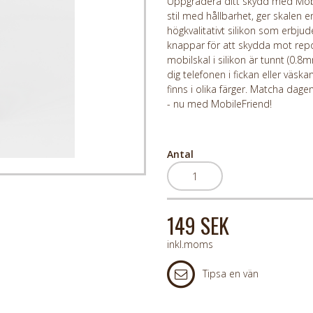
Uppgradera ditt skydd med Mobile
stil med hållbarhet, ger skalen en
högkvalitativt silikon som erbj
knappar för att skydda mot repor
mobilskal i silikon är tunnt (0.8
dig telefonen i fickan eller väsk
finns i olika färger. Matcha dag
- nu med MobileFriend!
Antal
149 SEK
inkl.moms
Tipsa en vän