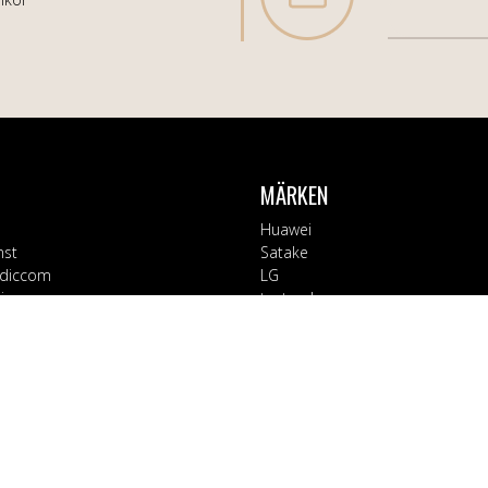
MÄRKEN
Huawei
nst
Satake
diccom
LG
varor
testsynk
Apple
Blaupunkt
ORIER
Block
Bosch
Tillbehör
Braun
d
CT Collection
 Kontor
Electrolux
rage
EX3000