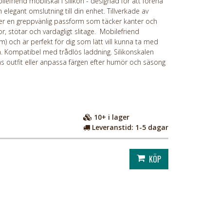
friend mobilskal i silikon - designad för att förena
 elegant omslutning till din enhet. Tillverkade av
uder en greppvänlig passform som täcker kanter och
, stötar och vardagligt slitage. Mobilefriend
mm) och är perfekt för dig som lätt vill kunna ta med
an. Kompatibel med trådlös laddning. Silikonskalen
ens outfit eller anpassa färgen efter humör och säsong
10+
i lager
Leveranstid:
1-5 dagar