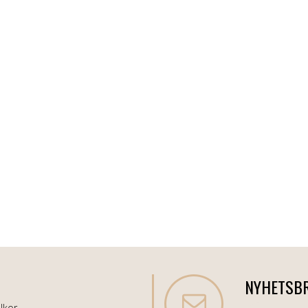
NYHETSB
lkor