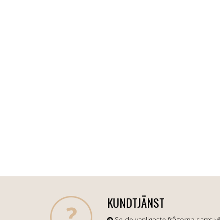
KUNDTJÄNST
Se de vanligaste frågorna samt vil