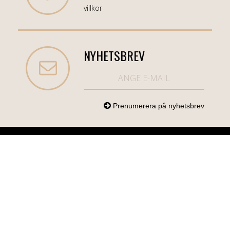
villkor
NYHETSBREV
NORDICCOM.SE
INFO
KATEGORIER
info@nordiccom.se
Logga in
Mobil & Tillbehör
Org.nr: 556613-
Kundtjänst
TV & Ljud
6403
Om Nordiccom
Dator & Kontor
Kampanjvaror
Bil & Garage
Hem & Hushåll