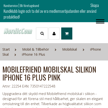
|
Skapa
Kundservice
Bli företagskund
Kundklubb login och ta del av era medlemserbjudanden eller använd
produktkod!
Start
Mobil & Tillbehör
Mobilskal
iPhone
Skal
iPhone 16 Plus
MOBILEFRIEND MOBILSKAL SILIKON
IPHONE 16 PLUS PINK
Artnr: 22254
EAN: 7350147222548
Uppgradera ditt skydd med Mobilefriend mobilskal i silikon -
designad för att förena stil med hållbarhet, ger skalen en elegant
omslutning till din enhet. Tillverkade av högkvalitativt silikon som