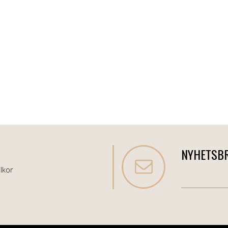
NYHETSB
lkor