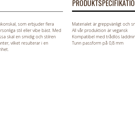
PRODUKTSPECIFIKATI
konskal, som erbjuder flera
Materialet är greppvänligt och smi
sonliga stil eller vibe bäst. Med
All vår produktion är vegansk
ssa skal en smidig och stilren
Kompatibel med trådlös laddni
er, vilket resulterar i en
Tunn passform på 0,8 mm
nhet.