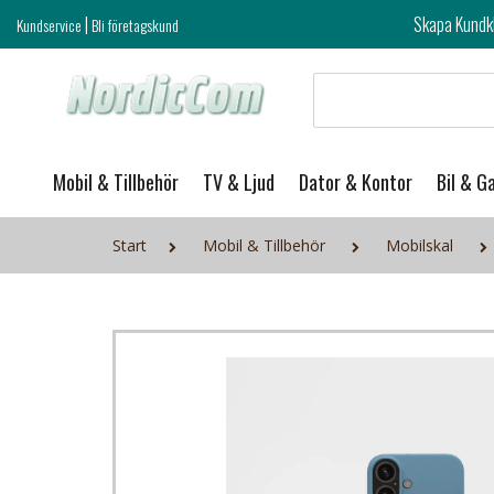
|
Skapa Kundklubb login och ta del 
Kundservice
Bli företagskund
Mobil & Tillbehör
TV & Ljud
Dator & Kontor
Bil & G
Start
Mobil & Tillbehör
Mobilskal