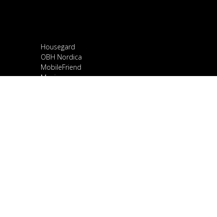
Housegard
OBH Nordica
MobileFriend
Mozi
Samsung
Scandomestic
Snapcase
Smartline
Sony
Spirit of Gamer
OnePlus
Stylies
Ravanson
TCL
Google
Ulefone
Vaco