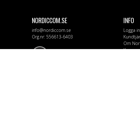
NORDICCOM.SE
INFO
info@nordiccom.se
Logga in
Org.nr: 556613-6403
Kundtjä
Om Nor
Kampanj
KATEG
Mobil & 
TV & Lju
Dator &
Bil & Ga
Hem & H
Personv