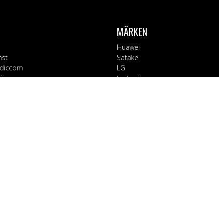
MÄRKEN
Huawei
nst
Satake
diccom
LG
varor
testsynk
Apple
Blaupunkt
ORIER
Block
Bosch
Tillbehör
Braun
d
CT Collection
 Kontor
Electrolux
rage
EX3000
ushåll
Fuj:tech
ård & Hälsa
Goobay
Holdit