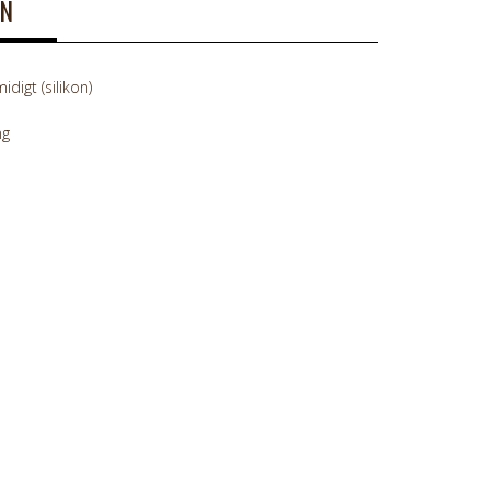
ON
digt (silikon)
ng