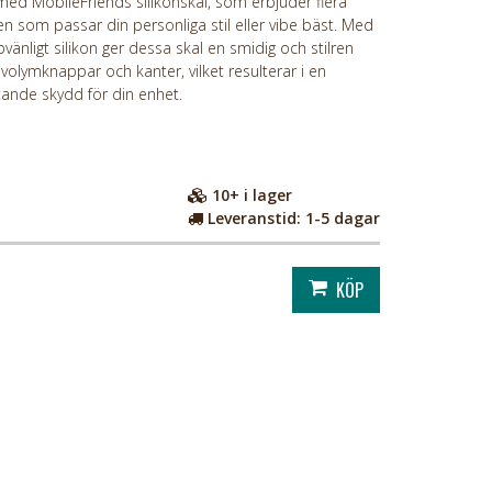
ed MobileFriends silikonskal, som erbjuder flera
den som passar din personliga stil eller vibe bäst. Med
pvänligt silikon ger dessa skal en smidig och stilren
 volymknappar och kanter, vilket resulterar i en
ande skydd för din enhet.
10+
i lager
Leveranstid:
1-5 dagar